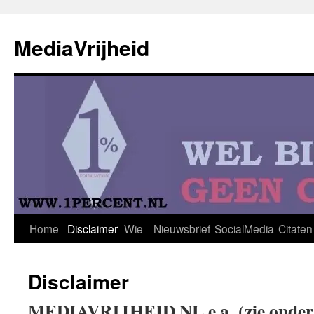
Ga
naar
MediaVrijheid
de
inhoud
Home
Disclaimer
Wie
Nieuwsbrief
SocialMedia
Citaten
Disclaimer
MEDIAVRIJHEID.NL e.a. (zie onder