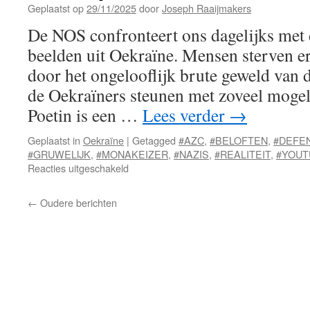
Geplaatst op
29/11/2025
door
Joseph Raaijmakers
De NOS confronteert ons dagelijks met 
beelden uit Oekraïne. Mensen sterven er
door het ongelooflijk brute geweld van
de Oekraïners steunen met zoveel mogel
Poetin is een …
Lees verder
→
Geplaatst in
Oekraïne
|
Getagged
#AZC
,
#BELOFTEN
,
#DEFE
#GRUWELIJK
,
#MONAKEIZER
,
#NAZIS
,
#REALITEIT
,
#YOU
voor
Reacties uitgeschakeld
Gruwelijke
beelden
←
Oudere berichten
uit
Oekraine