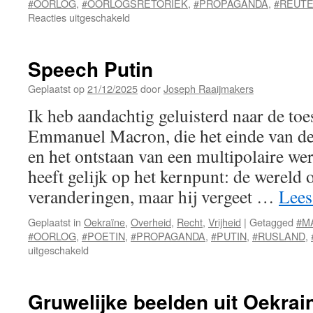
#OORLOG
,
#OORLOGSRETORIEK
,
#PROPAGANDA
,
#REUT
voor
Reacties uitgeschakeld
Reuters
liegt
over
Speech Putin
intel
Rusland
Geplaatst op
21/12/2025
door
Joseph Raaijmakers
Ik heb aandachtig geluisterd naar de to
Emmanuel Macron, die het einde van d
en het ontstaan van een multipolaire we
heeft gelijk op het kernpunt: de wereld 
veranderingen, maar hij vergeet …
Lees
Geplaatst in
Oekraïne
,
Overheid
,
Recht
,
Vrijheid
|
Getagged
#M
#OORLOG
,
#POETIN
,
#PROPAGANDA
,
#PUTIN
,
#RUSLAND
,
voor
uitgeschakeld
Speech
Putin
Gruwelijke beelden uit Oekrai