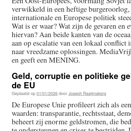
Een Oost-Europees, voormalig Sovjet la
verwikkeld in een heftige burgeroorlog, 
internationale en Europese politiek stee
Wat is er waar? Wat zijn de gevaren en 
hiervan? Aan beide kanten van de oceaan
aan op escalatie van een lokaal conflict 
naar vreedzame oplossingen. MediaVrij
en geeft een MENING.
Geld, corruptie en politieke 
de EU
Geplaatst op
01/01/2026
door
Joseph Raaijmakers
De Europese Unie profileert zich als e
waarden: transparantie, rechtsstaat, demo
beheert zij enorme geldstromen, die bed
te ondersteunen en crises te bestrijden. 