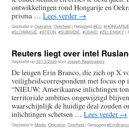
ontwikkelingen rond Hongarije en Oekr
prisma …
Lees verder
→
Geplaatst in
Oekraïne
,
Overheid
|
Getagged
#EU
,
#HONGARIJ
#SLOWAKIJE
,
#STEUN
,
#SUBSIDIE
,
#USAID
,
#ZELENSKY
|
Reuters liegt over intel Rusla
Geplaatst op
22/12/2025
door
Joseph Raaijmakers
De leugen Erin Branco, die zich op X vo
veiligheidscorrespondent met focus op i
“NIEUW: Amerikaanse inlichtingen tone
territoriale ambities ongewijzigd blijv
waarschijnlijk de huidige deal zouden 
inlichtingen schetsen …
Lees verder
→
Geplaatst in
Media
,
Oekraïne
,
Overheid
|
Getagged
#ErinBranc