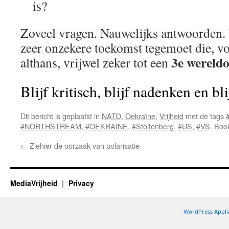
is?
Zoveel vragen. Nauwelijks antwoorden.
zeer onzekere toekomst tegemoet die, 
3e wereld
althans, vrijwel zeker tot een
Blijf kritisch, blijf nadenken en bl
Dit bericht is geplaatst in
NATO
,
Oekraïne
,
Vrijheid
met de tags
#NORTHSTREAM
,
#OEKRAINE
,
#Stoltenberg
,
#US
,
#VS
. Bo
←
Ziehier de oorzaak van polarisatie
MediaVrijheid
Privacy
WordPress Appli