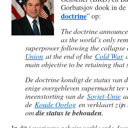
Gorbatsjov dook in de
doctrine
” op:
The doctrine announces
as the world’s only re
superpower following the collapse 
Union
at the end of the
Cold War
a
main objective to be retaining that 
De doctrine kondigt de status van 
enige overgebleven supermacht ter 
ineenstorting van de
Sovjet-Unie
aa
de
Koude Oorlog
en verklaart zijn 
die status te behouden
om
.
In dit (
overigens geheim verklaarde docu