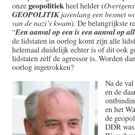
geopolitiek
onze
heel helder (
Overigens
GEOPOLITIK
jarenlang een besmet w
van de nazi’s kwam
). De belangrijkste 
Een aanval op een is een aanval op al
“
de lidstaten in oorlog komt zijn alle lids
helemaal duidelijk echter is of dit ook g
lidstaten zelf de agressor is. Worden dan
oorlog ingetrokken?
Na de val
en de daa
ontbindin
en het Wa
de geopol
DDR was l