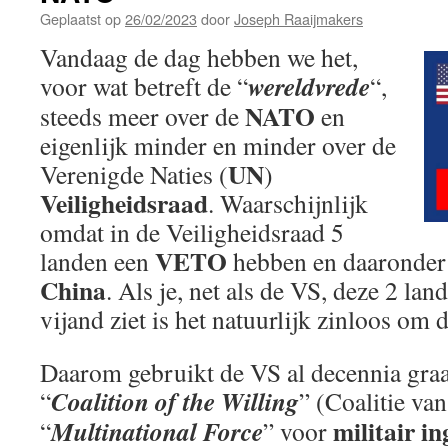
Geplaatst op
26/02/2023
door
Joseph Raaijmakers
Vandaag de dag hebben we het,
wereldvrede
voor wat betreft de “
“,
NATO
steeds meer over de
en
eigenlijk minder en minder over de
UN
Verenigde Naties (
)
Veiligheidsraad
. Waarschijnlijk
omdat in de Veiligheidsraad 5
VETO
landen een
hebben en daaronder
China
. Als je, net als de VS, deze 2 land
vijand ziet is het natuurlijk zinloos om
Daarom gebruikt de VS al decennia graa
Coalition of the Willing
“
” (Coalitie van
militair i
Multinational Force
“
” voor