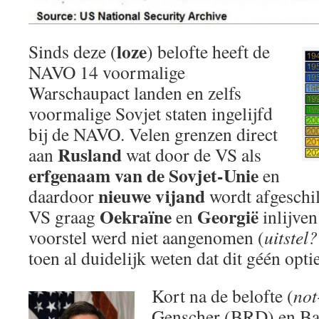
loze
Sinds deze (
) belofte heeft de
NAVO 14 voormalige
Warschaupact landen en zelfs
voormalige Sovjet staten ingelijfd
bij de NAVO. Velen grenzen direct
Rusland
aan
wat door de VS als
erfgenaam van de Sovjet-Unie
en
nieuwe vijand
daardoor
wordt afgeschi
Oekraïne
Georgië
VS graag
en
inlijven
voorstel werd niet aangenomen (
uitstel?
toen al duidelijk weten dat dit géén opti
Kort na de belofte (
not
Genscher (BRD) en Ba