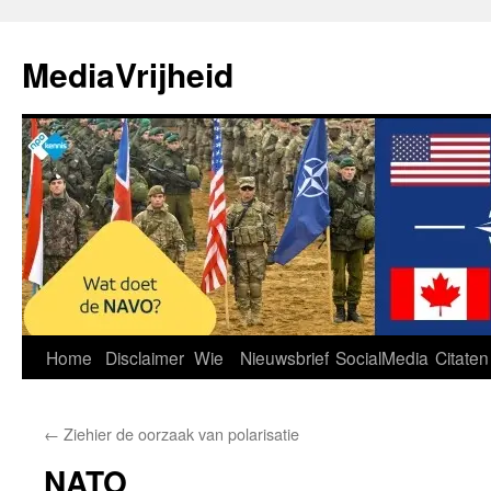
Ga
naar
MediaVrijheid
de
inhoud
Home
Disclaimer
Wie
Nieuwsbrief
SocialMedia
Citaten
←
Ziehier de oorzaak van polarisatie
NATO