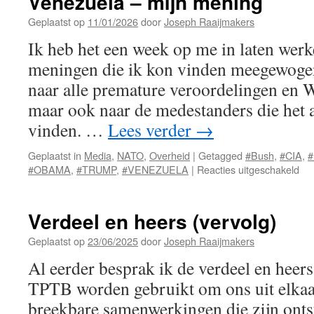
Venezuela – mijn mening
Geplaatst op
11/01/2026
door
Joseph Raaijmakers
Ik heb het een week op me in laten werk
meningen die ik kon vinden meegewogen
naar alle premature veroordelingen e
maar ook naar de medestanders die het 
vinden. …
Lees verder
→
Geplaatst in
Media
,
NATO
,
Overheid
|
Getagged
#Bush
,
#CIA
,
voo
#OBAMA
,
#TRUMP
,
#VENEZUELA
|
Reacties uitgeschakeld
Ve
–
mij
Verdeel en heers (vervolg)
me
Geplaatst op
23/06/2025
door
Joseph Raaijmakers
Al eerder besprak ik de verdeel en heers
TPTB worden gebruikt om ons uit elkaa
breekbare samenwerkingen die zijn onts