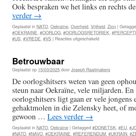
Ook bespraken we het links en rechts 
verder
→
Geplaatst in
NATO
,
Oekraïne
,
Overheid
,
Vrijheid
,
Zion
|
Getagg
#OEKRAINE
,
#OORLOG
,
#OORLOGSRETORIEK
,
#PERCEPT
voor
#US
,
#VREDE
,
#VS
|
Reacties uitgeschakeld
Verdeel
en
heers
Betrouwbaar
(vervolg)
Geplaatst op
15/03/2025
door
Joseph Raaijmakers
De oorlogshitsers weten van geen ophou
steun naar Oekraïne, vele miljarden. En 
oorlogshitsers ligt gaan er vele jongens 
gehaktmolen in die Zelensky heet, of m
gewoon …
Lees verder
→
Geplaatst in
NATO
,
Oekraïne
|
Getagged
#DONETSK
,
#EU
,
#J
#NATO
,
#NAVO
,
#OEKRAINE
,
#REFERENDUM
,
#UKRAIN
,
#Z