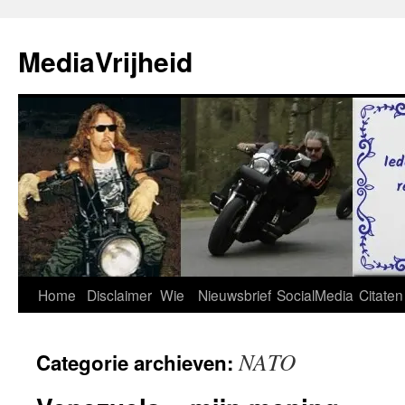
Ga
naar
MediaVrijheid
de
inhoud
Home
Disclaimer
Wie
Nieuwsbrief
SocialMedia
Citaten
NATO
Categorie archieven: