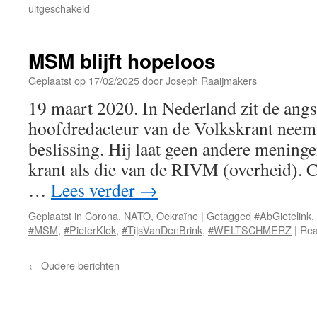
voor
uitgeschakeld
Betrouwbaar
MSM blijft hopeloos
Geplaatst op
17/02/2025
door
Joseph Raaijmakers
19 maart 2020. In Nederland zit de angs
hoofdredacteur van de Volkskrant neemt
beslissing. Hij laat geen andere meninge
krant als die van de RIVM (overheid). C
…
Lees verder
→
Geplaatst in
Corona
,
NATO
,
Oekraïne
|
Getagged
#AbGietelink
,
#MSM
,
#PieterKlok
,
#TijsVanDenBrink
,
#WELTSCHMERZ
|
Rea
←
Oudere berichten