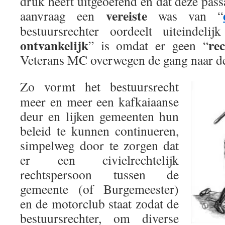
druk heeft uitgeoefend en dat deze pas
vereiste
aanvraag een
was van “
bestuursrechter oordeelt uiteindel
ontvankelijk
re
” is omdat er geen “
Veterans MC overwegen de gang naar de
Zo vormt het bestuursrecht
meer en meer een kafkaiaanse
deur en lijken gemeenten hun
beleid te kunnen continueren,
simpelweg door te zorgen dat
er een civielrechtelijk
rechtspersoon tussen de
gemeente (of Burgemeester)
en de motorclub staat zodat de
bestuursrechter, om diverse