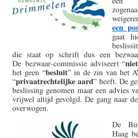
een 
zogen
weigere
een po
gaat h
besliss
die staat op schrift dus een bezwaa
nie
De bezwaar-commissie adviseert “
besluit
het geen “
” in de zin van het 
privaatrechtelijke aard
“
” heeft. De g
beslissing genomen maar een advies v
vrijwel altijd gevolgd. De gang naar d
overwogen.
De Bur
Haag be