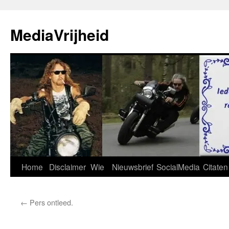
Ga
naar
MediaVrijheid
de
inhoud
Home
Disclaimer
Wie
Nieuwsbrief
SocialMedia
Citaten
←
Pers ontleed.