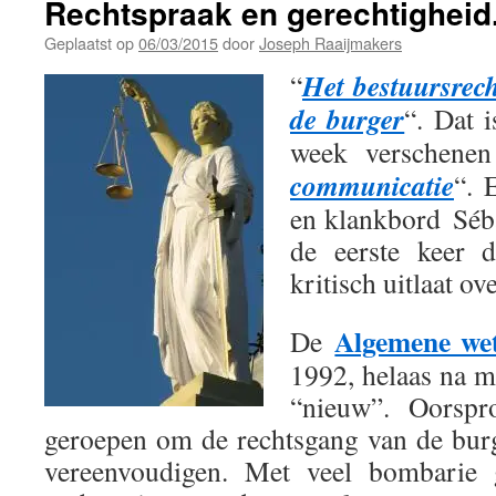
Rechtspraak en gerechtigheid
Geplaatst op
06/03/2015
door
Joseph Raaijmakers
Het bestuursrech
“
de burger
“. Dat i
week verschenen
communicatie
“. 
en klankbord Séba
de eerste keer d
kritisch uitlaat ov
Algemene wet
De
1992, helaas na m
“nieuw”. Oorspro
geroepen om de rechtsgang van de burg
vereenvoudigen. Met veel bombarie g