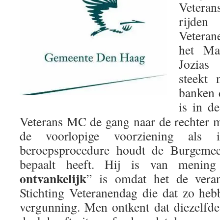
Vetera
rijden
Veteran
het Mal
Jozias
steekt 
banken 
is in d
Veterans MC de gang naar de rechter m
de voorlopige voorziening als
beroepsprocedure houdt de Burgemees
bepaalt heeft. Hij is van menin
ontvankelijk
” is omdat het de vera
Stichting Veteranendag die dat zo he
vergunning. Men ontkent dat diezelfd