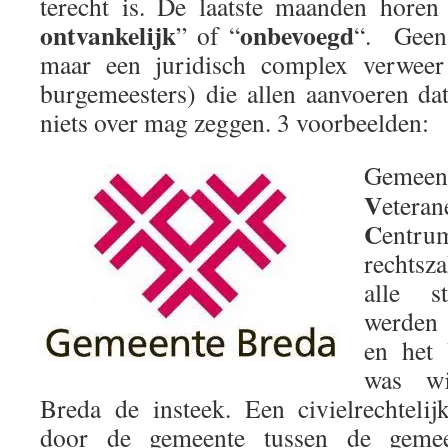
terecht is. De laatste maanden horen
ontvankelijk
onbevoegd
” of “
“. Geen 
maar een juridisch complex verwee
burgemeesters) die allen aanvoeren dat
niets over mag zeggen. 3 voorbeelden:
Gemee
V
ete
C
ent
rechtsz
alle s
werden
en het
was wi
Breda de insteek. Een civielrechteli
door de gemeente tussen de gemee