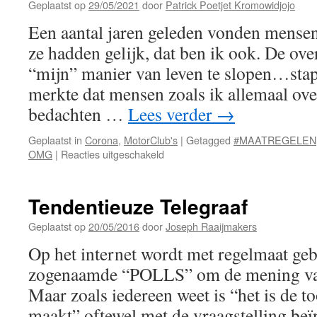
Geplaatst op
29/05/2021
door
Patrick Poetjet Kromowidjojo
Een aantal jaren geleden vonden mens
ze hadden gelijk, dat ben ik ook. De ov
“mijn” manier van leven te slopen…stap 
merkte dat mensen zoals ik allemaal ove
bedachten …
Lees verder
→
Geplaatst in
Corona
,
MotorClub's
|
Getagged
#MAATREGELEN
voor
OMG
|
Reacties uitgeschakeld
Pratend
vanuit
mijzelf,
Tendentieuze Telegraaf
…
Geplaatst op
20/05/2016
door
Joseph Raaijmakers
Op het internet wordt met regelmaat ge
zogenaamde “POLLS” om de mening van
Maar zoals iedereen weet is “het is de t
maakt” oftewel met de vraagstelling beï