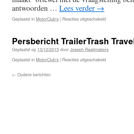
antwoorden …
Lees verder
→
voor
Geplaatst in
MotorClub's
|
Reacties uitgeschakeld
Tendentieuze
Telegraaf
Persbericht TrailerTrash Trave
Geplaatst op
13/12/2015
door
Joseph Raaijmakers
voor
Geplaatst in
MotorClub's
|
Reacties uitgeschakeld
Persbericht
TrailerTrash
←
Oudere berichten
Travellers
MC