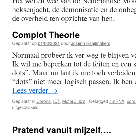
Het wel en wee van de Nederlandse Mot
heksenjacht, de demonisatie en de onbeg
de overheid ten opzichte van hen.
Complot Theorie
Geplaatst op
01/06/2021
door
Joseph Raaijmakers
Normaal probeer ik ver weg te blijven 
Ik wil me beperken tot de feiten en een
dots”. Maar nu laat ik me toch verleid
“dots” niet meer logisch passen. Ik ben 
Lees verder
→
Geplaatst in
Corona
,
ICT
,
MotorClub's
|
Getagged
#mRNA
,
coro
voor
uitgeschakeld
Complot
Theorie
Pratend vanuit mijzelf,…