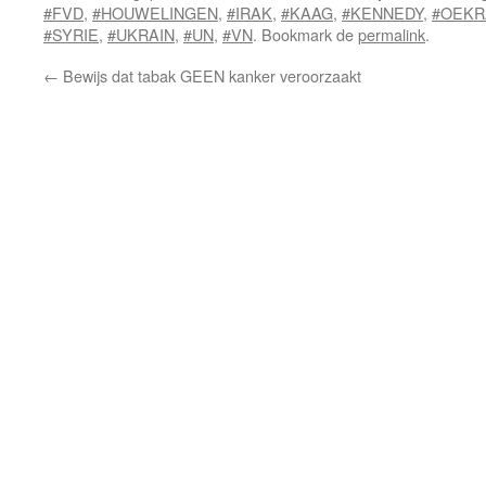
#FVD
,
#HOUWELINGEN
,
#IRAK
,
#KAAG
,
#KENNEDY
,
#OEKR
#SYRIE
,
#UKRAIN
,
#UN
,
#VN
. Bookmark de
permalink
.
←
Bewijs dat tabak GEEN kanker veroorzaakt