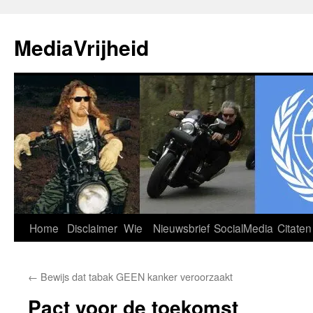
Ga
naar
MediaVrijheid
de
inhoud
Home
Disclaimer
Wie
Nieuwsbrief
SocialMedia
Citaten
←
Bewijs dat tabak GEEN kanker veroorzaakt
Pact voor de toekomst