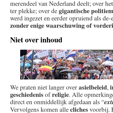
merendeel van Nederland deelt; over he
gigantische politie
ter plekke; over de
werd ingezet en eerder opruiend als de-
zonder enige waarschuwing of vorder
Niet over inhoud
asielbeleid
i
We praten niet langer over
,
geschiedenis
religie
of
. Alle opmerkin
ext
direct en onmiddellijk afgedaan als “
cliches
Vervolgens komen alle
voorbij. 