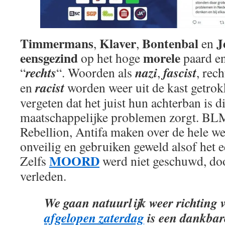
Timmermans
Klaver
Bontenbal
J
,
,
en
eensgezind
morele
op het hoge
paard en
rechts
nazi
fascist
“
“. Woorden als
,
, rec
racist
en
worden weer uit de kast getro
vergeten dat het juist hun achterban is 
maatschappelijke problemen zorgt. BLM
Rebellion, Antifa maken over de hele we
onveilig en gebruiken geweld alsof het e
MOORD
Zelfs
werd niet geschuwd, door
verleden.
We gaan natuurlijk weer richting 
afgelopen zaterdag
is een dankbar