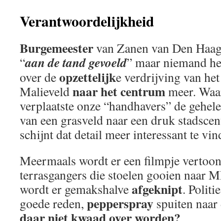
Verantwoordelijkheid
Burgemeester
van Zanen van Den Haag
aan de tand gevoeld
“
” maar niemand he
opzettelijk
over de
e verdrijving van het
naar het centrum
Malieveld
meer. Wa
verplaatste onze “handhavers” de gehele
van een grasveld naar een druk stadsc
schijnt dat detail meer interessant te vin
Meermaals wordt er een filmpje vertoo
terrasgangers die stoelen gooien naar
afgeknipt
wordt er gemakshalve
. Polit
pepperspray
goede reden,
spuiten naar
daar niet kwaad over worden?