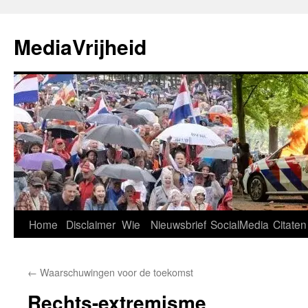
Ga
naar
MediaVrijheid
de
inhoud
Home
Disclaimer
Wie
Nieuwsbrief
SocialMedia
Citaten
←
Waarschuwingen voor de toekomst
Rechts-extremisme