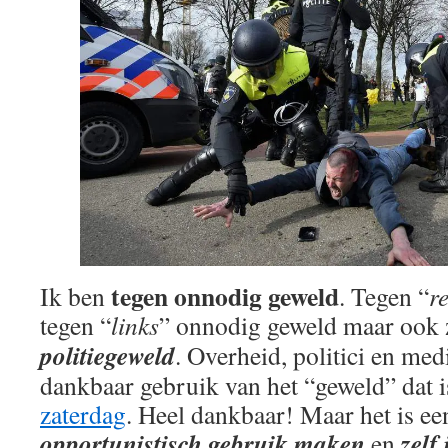
tegen onnodig geweld
Ik ben
. Tegen “
r
tegen “
links
” onnodig geweld maar ook 
politiegeweld
. Overheid, politici en me
dankbaar gebruik van het “geweld” dat i
zaterdag
. Heel dankbaar! Maar het is ee
opportunistisch gebruik maken
zelf
en