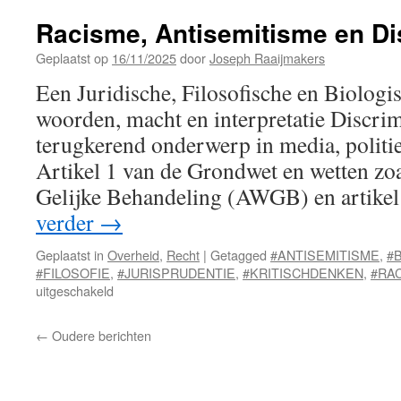
en
SCHUL
Racisme, Antisemitisme en Di
Geplaatst op
16/11/2025
door
Joseph Raaijmakers
Een Juridische, Filosofische en Biologi
woorden, macht en interpretatie Discrim
terugkerend onderwerp in media, politie
Artikel 1 van de Grondwet en wetten z
Gelijke Behandeling (AWGB) en artike
verder
→
Geplaatst in
Overheid
,
Recht
|
Getagged
#ANTISEMITISME
,
#
#FILOSOFIE
,
#JURISPRUDENTIE
,
#KRITISCHDENKEN
,
#RA
voor
uitgeschakeld
Racisme,
Antisemitisme
←
Oudere berichten
en
Discriminatie