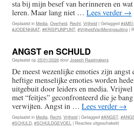
sta bij mijn besef van herinneren en wa
leren. Maar lang niet …
Lees verder
→
Geplaatst in
Media
,
Overheid
,
Recht
,
Vrijheid
|
Getagged
#4MEI
#JODENHAAT
,
#KRISPIJNPUNT
,
#VrijheidVanMeningsuiting
|
R
ANGST en SCHULD
Geplaatst op
25/01/2026
door
Joseph Raaijmakers
De meest wezenlijke emoties zijn angst 
heftige menselijke emoties worden hed
uitgebuit door leiders en media. Vrijwe
met “feitjes” geconfronteerd die je ban
verwijten. Angst in …
Lees verder
→
Geplaatst in
Media
,
Recht
,
Vrijheid
|
Getagged
#ANGST
,
#ANG
voor
#SCHULD
,
#SCHULDGEVOEL
|
Reacties uitgeschakeld
ANGST