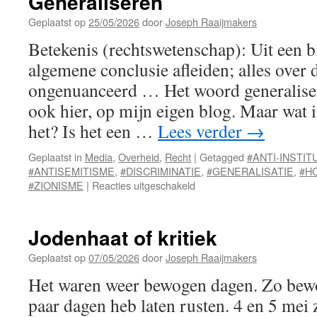
Generaliseren
Geplaatst op
25/05/2026
door
Joseph Raaijmakers
Betekenis (rechtswetenschap): Uit een b
algemene conclusie afleiden; alles over
ongenuanceerd … Het woord generalisere
ook hier, op mijn eigen blog. Maar wat i
het? Is het een …
Lees verder
→
Geplaatst in
Media
,
Overheid
,
Recht
|
Getagged
#ANTI-INSTI
#ANTISEMITISME
,
#DISCRIMINATIE
,
#GENERALISATIE
,
#H
voor
#ZIONISME
|
Reacties uitgeschakeld
Generaliseren
Jodenhaat of kritiek
Geplaatst op
07/05/2026
door
Joseph Raaijmakers
Het waren weer bewogen dagen. Zo bewo
paar dagen heb laten rusten. 4 en 5 mei z