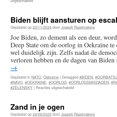
voor
uitgeschakeld
Israël
valt
Iran
Biden blijft aansturen op escal
aan
Geplaatst op
22/11/2024
door
Joseph Raaijmakers
Joe Biden, zo dement als een deur, word
Deep State om de oorlog in Oekraïne te 
wel duidelijk zijn. Zelfs nadat de democ
verloren hebben en de dagen van Biden
→
Geplaatst in
NATO
,
Oekraïne
|
Getagged
#BIDEN
,
#GORBATS
#NAVO
,
#OEKRAINE
,
#OORLOG
,
#OORLOGSMISDADEN
,
#R
voor
#ZELENSKY
|
Reacties uitgeschakeld
Biden
blijft
aansturen
Zand in je ogen
op
escalatie
Geplaatst op
24/09/2023
door
Joseph Raaijmakers