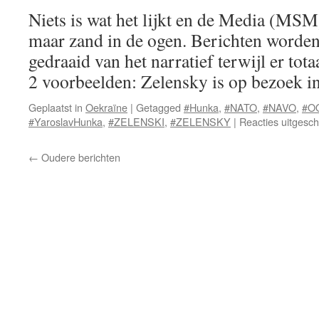
Niets is wat het lijkt en de Media (MSM)
maar zand in de ogen. Berichten worden 
gedraaid van het narratief terwijl er totaa
2 voorbeelden: Zelensky is op bezoek 
Geplaatst in
Oekraïne
|
Getagged
#Hunka
,
#NATO
,
#NAVO
,
#O
#YaroslavHunka
,
#ZELENSKI
,
#ZELENSKY
|
Reacties uitgesc
←
Oudere berichten