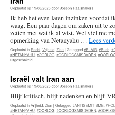
Iran
Geplaatst op
19/06/2025
door
Joseph Raaijmakers
Ik heb het even laten inzinken voordat 
waag. Een paar dagen om zaken uit te zoe
zetten met wat ik al wist. Wel viel me m
opmerking van Netanyahu …
Lees ver
Geplaatst in
Recht
,
Vrijheid
,
Zion
|
Getagged
#BLAIR
,
#Bush
,
#
#NETANYAHU
,
#OORLOG
,
#OORLOGSMISDADEN
,
#OORLO
voor
uitgeschakeld
Iran
Israël valt Iran aan
Geplaatst op
13/06/2025
door
Joseph Raaijmakers
Blijf kritisch, blijf nadenken en blijf V
Geplaatst in
Vrijheid
,
Zion
|
Getagged
#ANTISEMITISME
,
#HO
#NETANYAHU
,
#OORLOG
,
#OORLOGSMISDADEN
,
#OORLO