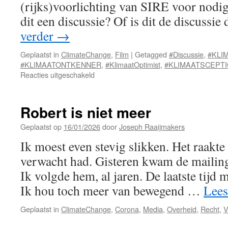
(rijks)voorlichting van SIRE voor nodig: 
dit een discussie? Of is dit de discussi
verder
→
Geplaatst in
ClimateChange
,
Film
|
Getagged
#Discussie
,
#KLI
#KLIMAATONTKENNER
,
#KlimaatOptimist
,
#KLIMAATSCEPT
voor
Reacties uitgeschakeld
Discussie
Robert is niet meer
Geplaatst op
16/01/2026
door
Joseph Raaijmakers
Ik moest even stevig slikken. Het raakte
verwacht had. Gisteren kwam de mailin
Ik volgde hem, al jaren. De laatste tijd 
Ik hou toch meer van bewegend …
Lees
Geplaatst in
ClimateChange
,
Corona
,
Media
,
Overheid
,
Recht
,
V