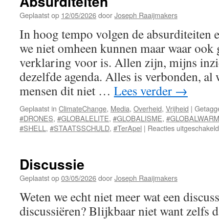
Absurditeiten
Geplaatst op
12/05/2026
door
Joseph Raaijmakers
In hoog tempo volgen de absurditeiten e
we niet omheen kunnen maar waar ook g
verklaring voor is. Allen zijn, mijns inz
dezelfde agenda. Alles is verbonden, al 
mensen dit niet …
Lees verder
→
Geplaatst in
ClimateChange
,
Media
,
Overheid
,
Vrijheid
|
Getagg
#DRONES
,
#GLOBALELITE
,
#GLOBALISME
,
#GLOBALWARM
#SHELL
,
#STAATSSCHULD
,
#TerApel
|
Reacties uitgeschakeld
Discussie
Geplaatst op
03/05/2026
door
Joseph Raaijmakers
Weten we echt niet meer wat een discus
discussiëren? Blijkbaar niet want zelfs