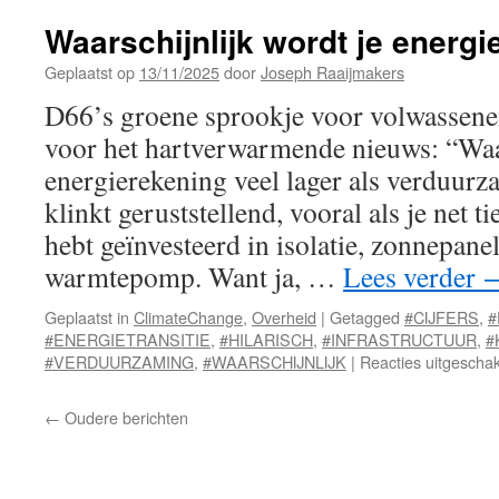
Waarschijnlijk wordt je energi
Geplaatst op
13/11/2025
door
Joseph Raaijmakers
D66’s groene sprookje voor volwassene
voor het hartverwarmende nieuws: “Waar
energierekening veel lager als verduurz
klinkt geruststellend, vooral als je net 
hebt geïnvesteerd in isolatie, zonnepane
warmtepomp. Want ja, …
Lees verder
Geplaatst in
ClimateChange
,
Overheid
|
Getagged
#CIJFERS
,
#
#ENERGIETRANSITIE
,
#HILARISCH
,
#INFRASTRUCTUUR
,
#
#VERDUURZAMING
,
#WAARSCHIJNLIJK
|
Reacties uitgescha
←
Oudere berichten