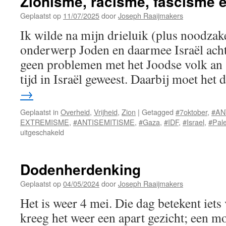
Zionisme, racisme, fascisme 
Geplaatst op
11/07/2025
door
Joseph Raaijmakers
Ik wilde na mijn drieluik (plus noodzake
onderwerp Joden en daarmee Israël acht
geen problemen met het Joodse volk an s
tijd in Israël geweest. Daarbij moet het
→
Geplaatst in
Overheid
,
Vrijheid
,
Zion
|
Getagged
#7oktober
,
#AN
EXTREMISME
,
#ANTISEMITISME
,
#Gaza
,
#IDF
,
#Israel
,
#Pale
voor
uitgeschakeld
Zionisme,
racisme,
fascisme
Dodenherdenking
en
propaganda
Geplaatst op
04/05/2024
door
Joseph Raaijmakers
Het is weer 4 mei. Die dag betekent iets
kreeg het weer een apart gezicht; een m