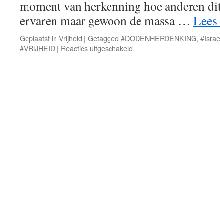
moment van herkenning hoe anderen dit e
ervaren maar gewoon de massa …
Lees
Geplaatst in
Vrijheid
|
Getagged
#DODENHERDENKING
,
#Israe
voor
#VRIJHEID
|
Reacties uitgeschakeld
Dodenherdenking