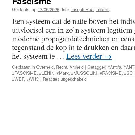
Fascisme
Geplaatst op
17/05/2025
door
Joseph Raaijmakers
Een systeem dat de natie boven het indivi
uitvloeisel een in zo’n systeem legitiem
moderne propagandatechnieken en cens
tegenstand de kop in te drukken en daa
het systeem te …
Lees verder
→
Geplaatst in
Overheid
,
Recht
,
Vrijheid
|
Getagged
#Antifa
,
#ANT
#FASCISME
,
#LENIN
,
#Marx
,
#MUSSOLINI
,
#RACISME
,
#SC
voor
#WEF
,
#WHO
|
Reacties uitgeschakeld
Fascisme