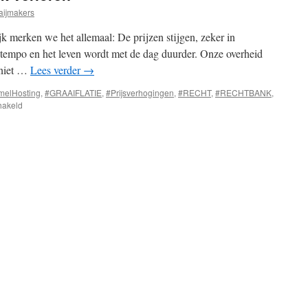
aijmakers
ijk merken we het allemaal: De prijzen stijgen, zeker in
s tempo en het leven wordt met de dag duurder. Onze overheid
 niet …
Lees verder
→
elHosting
,
#GRAAIFLATIE
,
#Prijsverhogingen
,
#RECHT
,
#RECHTBANK
,
voor
hakeld
Graaiflatie
–
rechtszaak
verloren