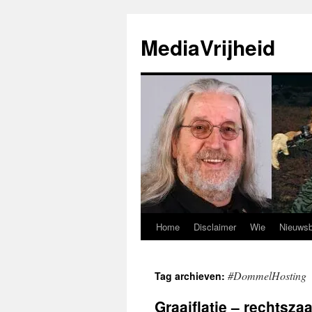
Ga
naar
MediaVrijheid
de
inhoud
Home
Disclaimer
Wie
Nieuwsb
#DommelHosting
Tag archieven:
Graaiflatie – rechtsza