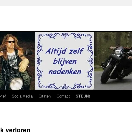
rief
SocialMedia
Citaten
Contact
STEUN!
ak verloren