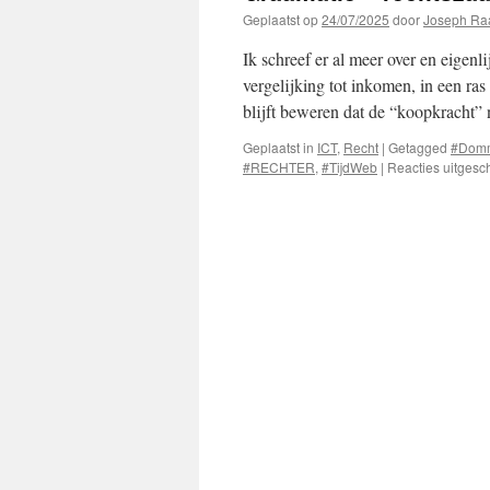
Geplaatst op
24/07/2025
door
Joseph Ra
Ik schreef er al meer over en eigenl
vergelijking tot inkomen, in een ra
blijft beweren dat de “koopkracht”
Geplaatst in
ICT
,
Recht
|
Getagged
#Domm
#RECHTER
,
#TijdWeb
|
Reacties uitgesc