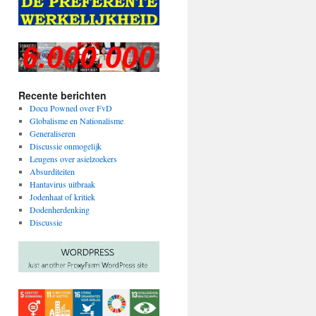
Recente berichten
Docu Powned over FvD
Globalisme en Nationalisme
Generaliseren
Discussie onmogelijk
Leugens over asielzoekers
Absurditeiten
Hantavirus uitbraak
Jodenhaat of kritiek
Dodenherdenking
Discussie