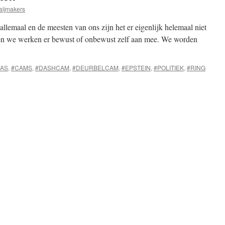
aijmakers
allemaal en de meesten van ons zijn het er eigenlijk helemaal niet
 en we werken er bewust of onbewust zelf aan mee. We worden
AS
,
#CAMS
,
#DASHCAM
,
#DEURBELCAM
,
#EPSTEIN
,
#POLITIEK
,
#RING