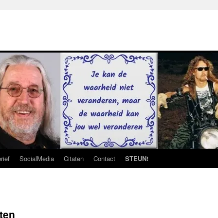
rief
SocialMedia
Citaten
Contact
STEUN!
aten