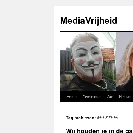
Ga
naar
MediaVrijheid
de
inhoud
Home
Disclaimer
Wie
Nieuwsb
#EPSTEIN
Tag archieven:
Wij houden je in de g