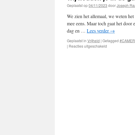
Geplaatst op
04/11/2023
door
Joseph Ra
We zien het allemaal, we weten het 
mee eens. Maar toch gaat het door
dag en …
Lees verder
→
Geplaatst in
Vrijheid
|
Getagged
#CAMER
voor
|
Reacties uitgeschakeld
Wij
houden
je
in
de
gaten