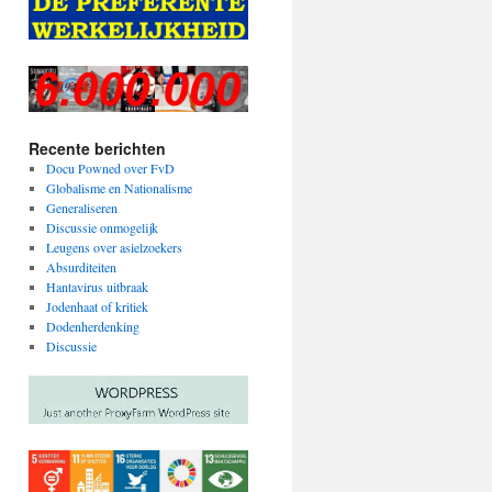
Recente berichten
Docu Powned over FvD
Globalisme en Nationalisme
Generaliseren
Discussie onmogelijk
Leugens over asielzoekers
Absurditeiten
Hantavirus uitbraak
Jodenhaat of kritiek
Dodenherdenking
Discussie