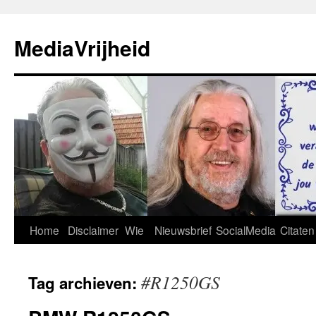
Ga
naar
MediaVrijheid
de
inhoud
Home
Disclaimer
Wie
Nieuwsbrief
SocialMedia
Citaten
#R1250GS
Tag archieven: