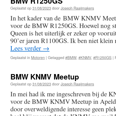
BMW R1250GS
Geplaatst op
31/08/2023
door
Joseph Raaijmakers
In het kader van de BMW KNMV Meetup
voor de BMW R1250GS. Hoewel nog ste
Queen is het uiterlijk er zeker op vooru
90’er jaren R1100GS. Ik ben niet klein
Lees verder
→
Geplaatst in
Motoren
|
Getagged
#BMW
,
#KNMV
,
#R1250GS
|
BMW KNMV Meetup
Geplaatst op
31/08/2023
door
Joseph Raaijmakers
In mei had ik me ingeschreven bij de KN
voor de BMW KNMV Meetup in Apeldoo
door overweldigende interesse geen plek