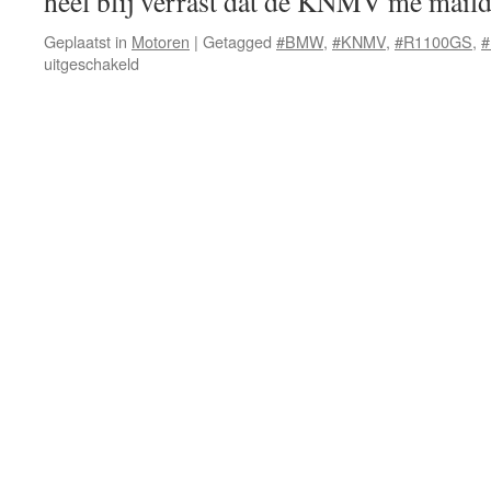
heel blij verrast dat de KNMV me mai
Geplaatst in
Motoren
|
Getagged
#BMW
,
#KNMV
,
#R1100GS
,
#
voor
uitgeschakeld
BMW
KNMV
Meetup