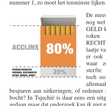
nummer 1, zo moet het tenminste lijken
De mees
nog wel
GELD ko
roken
RECHT
laatje v
er ook 
waar z
sterfte
toch oo
allem
besparen aan uitkeringen; of redeneer 
bocht? In Tsjechië is daar eens een ui
gedaan maar dat onderzoek kan ik niet m