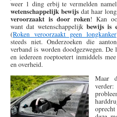
weer 1 ding erbij te vermelden namel
wetenschappelijk bewijs
dat haar lon
veroorzaakt is door roken
! Kan oo
bewijs is 
want dat wetenschappelijk
(
Roken veroorzaakt geen longkanker
steeds niet. Onderzoeken die aanton
verband is worden doodgezwegen. De l
en iedereen roeptoetert inmiddels mee 
en overheid.
Maar d
verder:
proble
hardd
oprecht
deze me