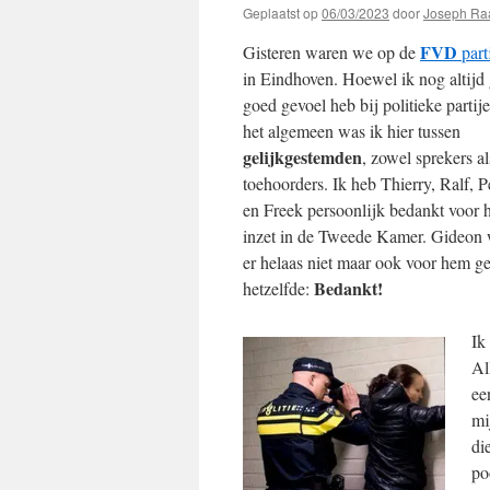
Geplaatst op
06/03/2023
door
Joseph Ra
FVD
Gisteren waren we op de
part
in Eindhoven. Hoewel ik nog altijd
goed gevoel heb bij politieke partije
het algemeen was ik hier tussen
gelijkgestemden
, zowel sprekers al
toehoorders. Ik heb Thierry, Ralf, P
en Freek persoonlijk bedankt voor 
inzet in de Tweede Kamer. Gideon
er helaas niet maar ook voor hem g
Bedankt!
hetzelfde:
Ik
Al
e
mi
di
po