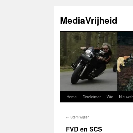
Ga
naar
MediaVrijheid
de
inhoud
Home
Disclaimer
Wie
Nieuwsb
←
Stem wijzer
FVD en SCS