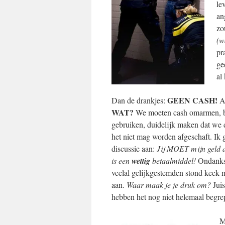
le
an
zo
(w
pr
ge
al
GEEN CASH!
Dan de drankjes:
Al
WAT?
We moeten cash omarmen, 
gebruiken, duidelijk maken dat we d
het niet mag worden afgeschaft. Ik
discussie aan:
Jij MOET mijn geld 
is een
wettig
betaalmiddel!
Ondanks 
veelal gelijkgestemden stond keek
aan.
Waar maak je je druk om?
Juist
hebben het nog niet helemaal begre
M