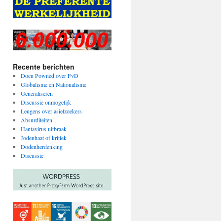
Recente berichten
Docu Powned over FvD
Globalisme en Nationalisme
Generaliseren
Discussie onmogelijk
Leugens over asielzoekers
Absurditeiten
Hantavirus uitbraak
Jodenhaat of kritiek
Dodenherdenking
Discussie