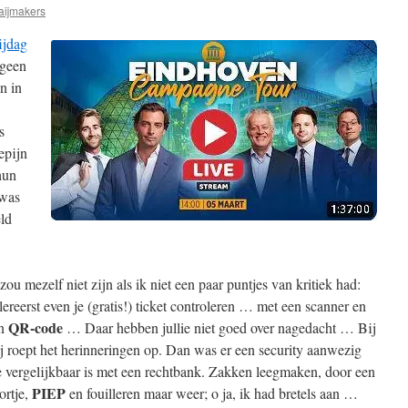
aijmakers
ijdag
 geen
n in
s
epijn
hun
 was
eld
 zou mezelf niet zijn als ik niet een paar puntjes van kritiek had:
lereerst even je (gratis!) ticket controleren … met een scanner en
QR-code
en
… Daar hebben jullie niet goed over nagedacht … Bij
j roept het herinneringen op. Dan was er een security aanwezig
e vergelijkbaar is met een rechtbank. Zakken leegmaken, door een
PIEP
ortje,
en fouilleren maar weer; o ja, ik had bretels aan …