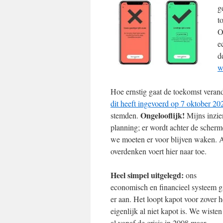
g
t
O
e
d
w
Hoe ernstig gaat de toekomst veran
dit heeft ingevoerd op 7 oktober 20
Ongelooflijk!
stemden.
Mijns inzie
planning; er wordt achter de scherm
we moeten er voor blijven waken. All
overdenken voert hier naar toe.
Heel simpel uitgelegd:
ons
economisch en financieel systeem g
er aan. Het loopt kapot voor zover h
eigenlijk al niet kapot is. We wisten
al vanaf de crisis in 2008 maar