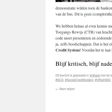
demonstratie wilden toen de banke
van de bus. Dit is geen (complot)theor
We hebben helaas al even kennis m
Toegangs Bewijs (CTB) van kracht we
code moet presenteren en zodoende 
ja, zelfs boodschappen. Dat is het 
Credit System!
Voordat het te laat i
Blijf kritisch, blijf na
Dit bericht is geplaatst in
Vrijheid
met de 
#SCS
,
#SocialCreditSystem
,
#VRIJHEID
←
Stem wijzer