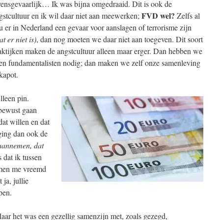
vensgevaarlijk… Ik was bijna omgedraaid. Dit is ook de
FVD wel?
gstcultuur en ik wil daar niet aan meewerken;
Zelfs al
u er in Nederland een gevaar voor aanslagen of terrorisme zijn
at er niet is)
, dan nog moeten we daar niet aan toegeven. Dit soort
aktijken maken de angstcultuur alleen maar erger. Dan hebben we
en fundamentalisten nodig; dan maken we zelf onze samenleving
 kapot.
leen pin.
bewust gaan
at willen en dat
 ging dan ook de
aannemen, dat
dat ik tussen
 men me vreemd
 ja, jullie
pen.
aar het was een gezellig samenzijn met, zoals gezegd,