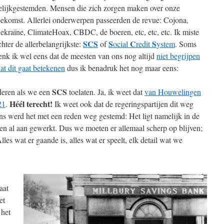
elijkgestemden. Mensen die zich zorgen maken over onze
oekomst. Allerlei onderwerpen passeerden de revue: Cojona,
ekraïne, ClimateHoax, CBDC, de boeren, etc, etc, etc. Ik miste
SCS
S
C
S
chter de allerbelangrijkste:
of
ocial
redit
ystem
. Soms
enk ik wel eens dat de meesten van ons nog altijd
niet begrijpen
at dit gaat betekenen
dus ik benadruk het nog maar eens:
SCS
deren als we een
toelaten. Ja, ik weet dat
van Houwelingen
Héél terecht!
21
.
Ik weet ook dat de regeringspartijen dit weg
ns werd het met een reden weg gestemd: Het ligt namelijk in de
en al aan gewerkt. Dus we moeten er allemaal scherp op blijven;
es wat er gaande is, alles wat er speelt, elk detail wat we
aat
et
 het