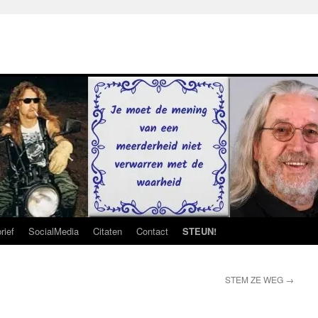
rief
SocialMedia
Citaten
Contact
STEUN!
STEM ZE WEG
→