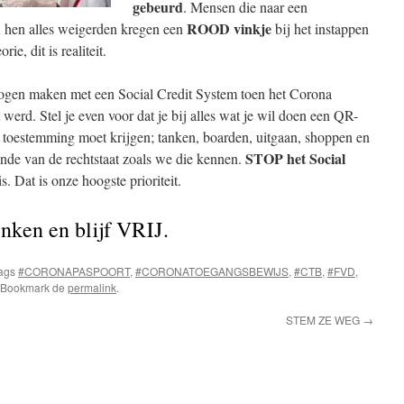
gebeurd
. Mensen die naar een
ROOD vinkje
n hen alles weigerden kregen een
bij het instappen
ie, dit is realiteit.
ogen maken met een Social Credit System toen het Corona
rd. Stel je even voor dat je bij alles wat je wil doen een QR-
toestemming moet krijgen; tanken, boarden, uitgaan, shoppen en
STOP het Social
einde van de rechtstaat zoals we die kennen.
s. Dat is onze hoogste prioriteit.
denken en blijf VRIJ.
tags
#CORONAPASPOORT
,
#CORONATOEGANGSBEWIJS
,
#CTB
,
#FVD
,
. Bookmark de
permalink
.
STEM ZE WEG
→