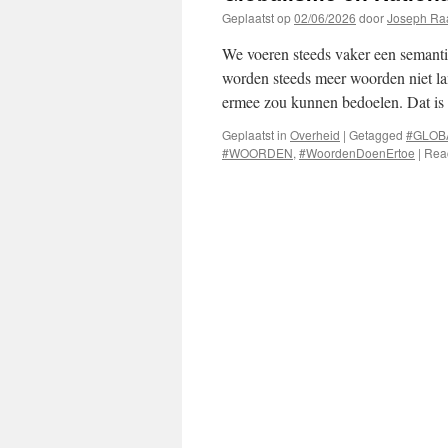
Geplaatst op
02/06/2026
door
Joseph Ra
We voeren steeds vaker een semantis
worden steeds meer woorden niet la
ermee zou kunnen bedoelen. Dat is
Geplaatst in
Overheid
|
Getagged
#GLOB
#WOORDEN
,
#WoordenDoenErtoe
|
Reac