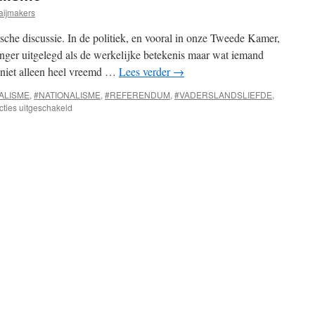
aijmakers
che discussie. In de politiek, en vooral in onze Tweede Kamer,
nger uitgelegd als de werkelijke betekenis maar wat iemand
 niet alleen heel vreemd …
Lees verder
→
ALISME
,
#NATIONALISME
,
#REFERENDUM
,
#VADERSLANDSLIEFDE
,
voor
ties uitgeschakeld
Globalisme
en
Nationalisme