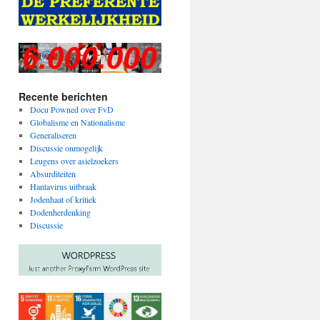
Recente berichten
Docu Powned over FvD
Globalisme en Nationalisme
Generaliseren
Discussie onmogelijk
Leugens over asielzoekers
Absurditeiten
Hantavirus uitbraak
Jodenhaat of kritiek
Dodenherdenking
Discussie