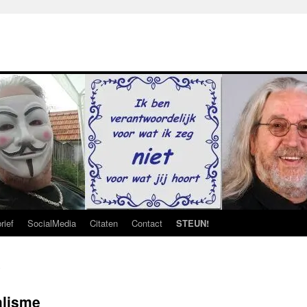
rief
SocialMedia
Citaten
Contact
STEUN!
alisme