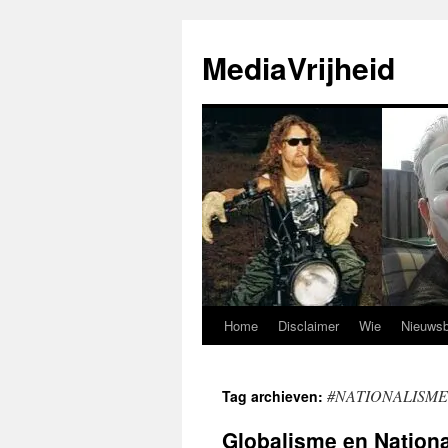
Ga
naar
MediaVrijheid
de
inhoud
Home
Disclaimer
Wie
Nieuwsb
#NATIONALISME
Tag archieven:
Globalisme en Nation