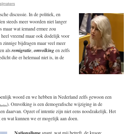
aijmakers
che discussie. In de politiek, en
en steeds meer woorden niet langer
nis maar wat iemand ermee zou
n heel vreemd maar ook dodelijk voor
en zinnige bijdragen maar veel meer
en als
remigratie
,
omvolking
en zelfs
icht die er helemaal niet is, in de
soenlijk woord en we hebben in Nederland zelfs gewoon een
). Omvolking is een demografische wijziging in de
 heden
en daarvan. Opzet of intentie zijn niet eens noodzakelijk. Het
t en wat kunnen we er mogelijk aan doen.
Nationalisme
spant, wat mij betreft, de kroon: