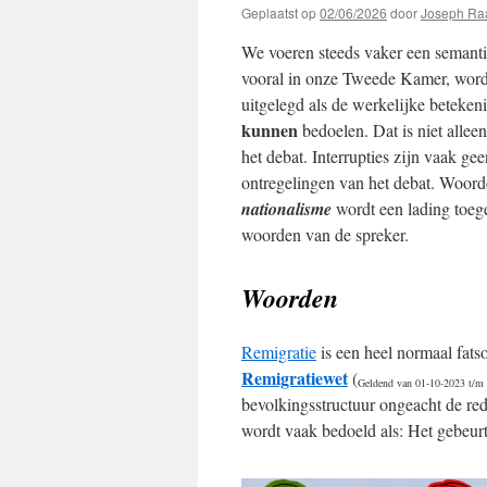
Geplaatst op
02/06/2026
door
Joseph Ra
We voeren steeds vaker een semantis
vooral in onze Tweede Kamer, word
uitgelegd als de werkelijke beteke
kunnen
bedoelen. Dat is niet allee
het debat. Interrupties zijn vaak ge
ontregelingen van het debat. Woord
nationalisme
wordt een lading toeged
woorden van de spreker.
Woorden
Remigratie
is een heel normaal fat
Remigratiewet
(
Geldend van 01-10-2023 t/m
bevolkingsstructuur ongeacht de red
wordt vaak bedoeld als: Het gebeur