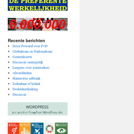
Recente berichten
Docu Powned over FvD
Globalisme en Nationalisme
Generaliseren
Discussie onmogelijk
Leugens over asielzoekers
Absurditeiten
Hantavirus uitbraak
Jodenhaat of kritiek
Dodenherdenking
Discussie