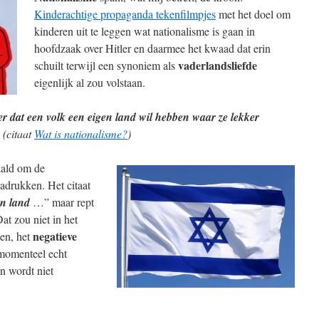
Kinderachtige propaganda tekenfilmpjes
met het doel om
kinderen uit te leggen wat nationalisme is gaan in
hoofdzaak over Hitler en daarmee het kwaad dat erin
vaderlandsliefde
schuilt terwijl een synoniem als
eigenlijk al zou volstaan.
r dat een volk een eigen land wil hebben waar ze lekker
. (citaat
Wat is nationalisme?
)
ald om de
adrukken. Het citaat
en land
…” maar rept
Dat zou niet in het
negatieve
ten, het
 momenteel echt
n wordt niet