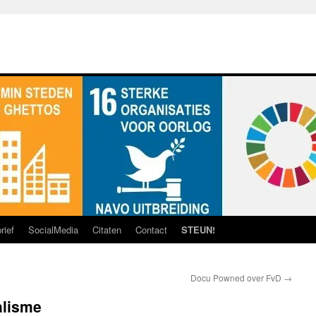
rief
SocialMedia
Citaten
Contact
STEUN!
Docu Powned over FvD
→
alisme