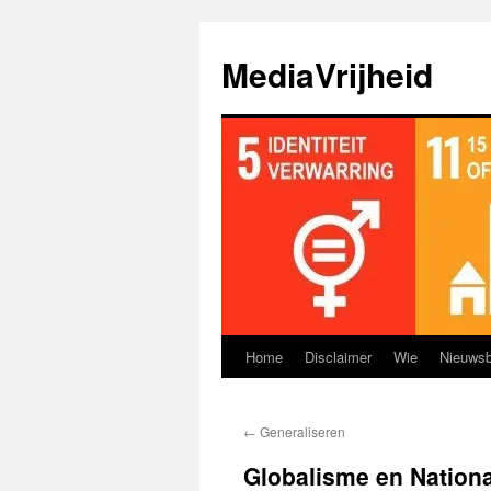
Ga
naar
MediaVrijheid
de
inhoud
Home
Disclaimer
Wie
Nieuwsb
←
Generaliseren
Globalisme en Nation