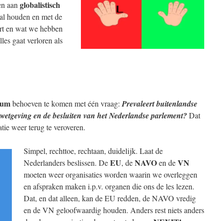
globalistisch
en aan
bal houden en met de
art en wat we hebben
es gaat verloren als
dum
behoeven te komen met één vraag:
Prevaleert buitenlandse
wetgeving en de besluiten van het Nederlandse parlement?
Dat
ie weer terug te veroveren.
Simpel, rechttoe, rechtaan, duidelijk. Laat de
EU
NAVO
VN
Nederlanders beslissen. De
, de
en de
moeten weer organisaties worden waarin we overleggen
en afspraken maken i.p.v. organen die ons de les lezen.
Dat, en dat alleen, kan de EU redden, de NAVO vredig
en de VN geloofwaardig houden. Anders rest niets anders