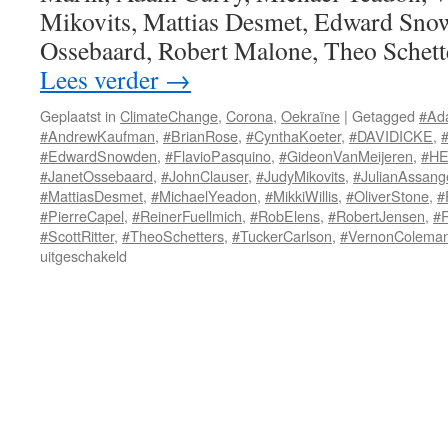
Mikovits, Mattias Desmet, Edward Snow
Ossebaard, Robert Malone, Theo Schett
Lees verder
→
Geplaatst in
ClimateChange
,
Corona
,
Oekraïne
|
Getagged
#Ad
#AndrewKaufman
,
#BrianRose
,
#CynthaKoeter
,
#DAVIDICKE
,
#EdwardSnowden
,
#FlavioPasquino
,
#GideonVanMeijeren
,
#H
#JanetOssebaard
,
#JohnClauser
,
#JudyMikovits
,
#JulianAssang
#MattiasDesmet
,
#MichaelYeadon
,
#MikkiWillis
,
#OliverStone
,
#
#PierreCapel
,
#ReinerFuellmich
,
#RobElens
,
#RobertJensen
,
#
#ScottRitter
,
#TheoSchetters
,
#TuckerCarlson
,
#VernonColema
voor
uitgeschakeld
Het
verzet
in
beeld