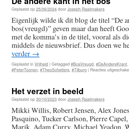
De andere kant in het bos
Geplaatst op
25/06/2024
door
Joseph Raaijmakers
Eigenlijk wilde ik dit blog de titel “De a
bos(vreugd)” geven maar dan heeft Goo
met de komma’s in de titel, vooral als d
middels de nieuwsbrief. Dus doen we h
verder
→
Geplaatst in
Vrijheid
|
Getagged
#BosVreugd
,
#DeAndereKrant
#PeterToonen
,
#TheoSchetters
,
#Tilburg
|
Reacties uitgeschake
Het verzet in beeld
Geplaatst op
30/10/2023
door
Joseph Raaijmakers
Mikki Willis, Robert Jensen, Alex Jones
Pasquino, Tucker Carlson, Pierre Capel,
Marik, Adam Curry, Michael Yeadon, W