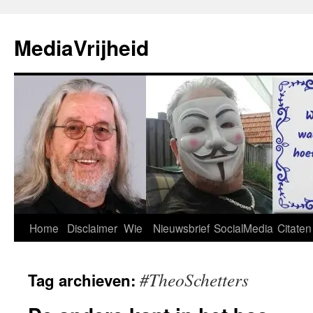
Ga
naar
MediaVrijheid
de
inhoud
Home
Disclaimer
Wie
Nieuwsbrief
SocialMedia
Citaten
#TheoSchetters
Tag archieven: