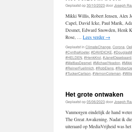
Geplaatst op
30/10/2023
door
Joseph Ra
Mikki Willis, Robert Jensen, Alex J
Capel, David Icke, Paul Marik, Ad
Desmet, Edward Snowden, Henk Krol
Rose, …
Lees verder
→
Geplaatst in
ClimateChange
,
Corona
,
Oek
#CynthaKoeter
,
#DAVIDICKE
,
#DouglasM
#HELDEN
,
#HenkKrol
,
#JanetOssebaard
#MattiasDesmet
,
#MichaelYeadon
,
#Mikki
#ReinerFuellmich
,
#RobElens
,
#RobertJ
#TuckerCarlson
,
#VernonColeman
,
#Will
Het grote ontwaken
Geplaatst op
05/06/2023
door
Joseph Ra
Vanmorgen eindelijk de hand weten 
The Great Awakening. Nadat ik die
uiteraard op MediaVrijheid was he