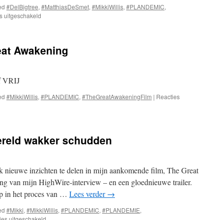
ed
#DelBigtree
,
#MatthiasDeSmet
,
#MikkiWillis
,
#PLANDEMIC
,
voor
s uitgeschakeld
Het
grote
ontwaken
eat Awakening
jf VRIJ
ed
#MikkiWillis
,
#PLANDEMIC
,
#TheGreatAwakeningFilm
|
Reacties
ereld wakker schudden
 nieuwe inzichten te delen in mijn aankomende film, The Great
ng van mijn HighWire-interview – en een gloednieuwe trailer.
ap in het proces van …
Lees verder
→
ed
#Mikki
,
#MikkiWillis
,
#PLANDEMIC
,
#PLANDEMIE
,
voor
ies uitgeschakeld