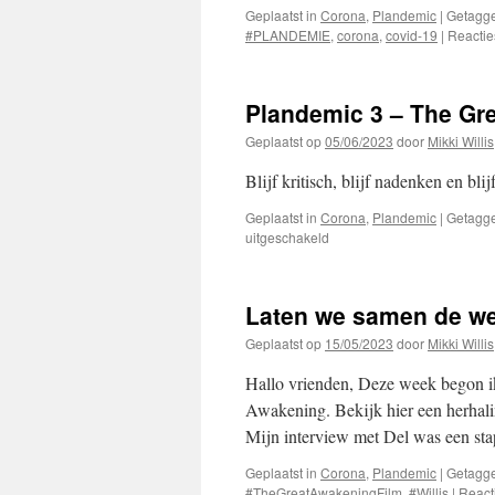
Geplaatst in
Corona
,
Plandemic
|
Getagg
#PLANDEMIE
,
corona
,
covid-19
|
Reactie
Plandemic 3 – The Gr
Geplaatst op
05/06/2023
door
Mikki Willis
Blijf kritisch, blijf nadenken en bli
Geplaatst in
Corona
,
Plandemic
|
Getagg
voor
uitgeschakeld
Plandemic
3
–
Laten we samen de w
The
Great
Geplaatst op
15/05/2023
door
Mikki Willis
Awakening
Hallo vrienden, Deze week begon ik
Awakening. Bekijk hier een herhali
Mijn interview met Del was een st
Geplaatst in
Corona
,
Plandemic
|
Getagg
#TheGreatAwakeningFilm
,
#Willis
|
React