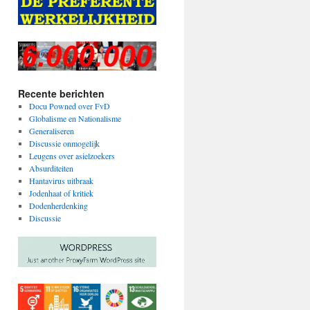
Recente berichten
Docu Powned over FvD
Globalisme en Nationalisme
Generaliseren
Discussie onmogelijk
Leugens over asielzoekers
Absurditeiten
Hantavirus uitbraak
Jodenhaat of kritiek
Dodenherdenking
Discussie