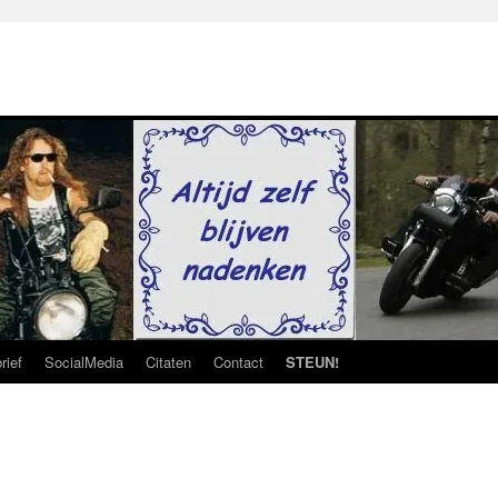
rief
SocialMedia
Citaten
Contact
STEUN!