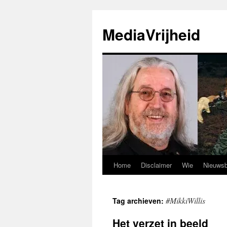
Ga
naar
MediaVrijheid
de
inhoud
Home
Disclaimer
Wie
Nieuwsb
#MikkiWillis
Tag archieven:
Het verzet in beeld