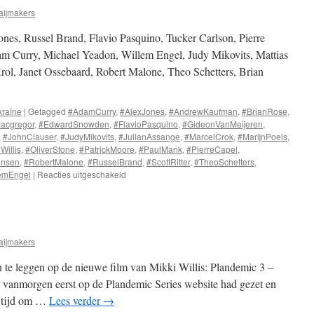
aijmakers
ones, Russel Brand, Flavio Pasquino, Tucker Carlson, Pierre
am Curry, Michael Yeadon, Willem Engel, Judy Mikovits, Mattias
, Janet Ossebaard, Robert Malone, Theo Schetters, Brian
raïne
|
Getagged
#AdamCurry
,
#AlexJones
,
#AndrewKaufman
,
#BrianRose
,
acgregor
,
#EdwardSnowden
,
#FlavioPasquino
,
#GideonVanMeijeren
,
,
#JohnClauser
,
#JudyMikovits
,
#JulianAssange
,
#MarcelCrok
,
#MarijnPoels
,
Willis
,
#OliverStone
,
#PatrickMoore
,
#PaulMarik
,
#PierreCapel
,
ensen
,
#RobertMalone
,
#RusselBrand
,
#ScottRitter
,
#TheoSchetters
,
voor
emEngel
|
Reacties uitgeschakeld
Het
verzet
in
beeld
aijmakers
te leggen op de nieuwe film van Mikki Willis: Plandemic 3 –
 vanmorgen eerst op de Plandemic Series website had gezet en
t tijd om …
Lees verder
→