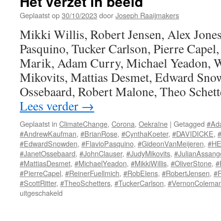
Het verzet in beeld
Geplaatst op
30/10/2023
door
Joseph Raaijmakers
Mikki Willis, Robert Jensen, Alex Jones
Pasquino, Tucker Carlson, Pierre Capel,
Marik, Adam Curry, Michael Yeadon, W
Mikovits, Mattias Desmet, Edward Snow
Ossebaard, Robert Malone, Theo Schett
Lees verder
→
Geplaatst in
ClimateChange
,
Corona
,
Oekraïne
|
Getagged
#Ad
#AndrewKaufman
,
#BrianRose
,
#CynthaKoeter
,
#DAVIDICKE
,
#EdwardSnowden
,
#FlavioPasquino
,
#GideonVanMeijeren
,
#H
#JanetOssebaard
,
#JohnClauser
,
#JudyMikovits
,
#JulianAssang
#MattiasDesmet
,
#MichaelYeadon
,
#MikkiWillis
,
#OliverStone
,
#
#PierreCapel
,
#ReinerFuellmich
,
#RobElens
,
#RobertJensen
,
#
#ScottRitter
,
#TheoSchetters
,
#TuckerCarlson
,
#VernonColema
voor
uitgeschakeld
Het
verzet