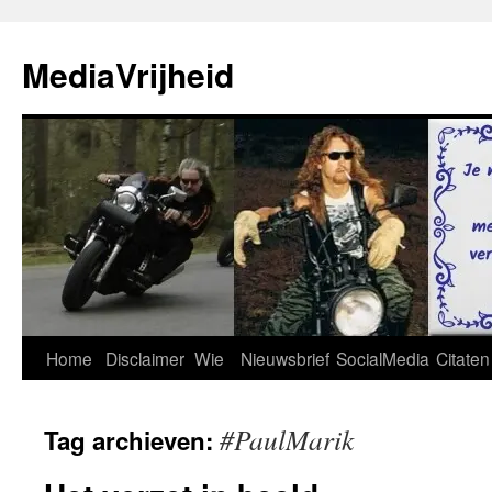
Ga
naar
MediaVrijheid
de
inhoud
Home
Disclaimer
Wie
Nieuwsbrief
SocialMedia
Citaten
#PaulMarik
Tag archieven: