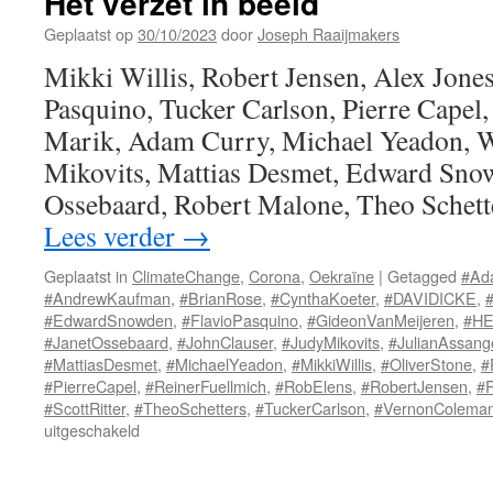
Het verzet in beeld
Geplaatst op
30/10/2023
door
Joseph Raaijmakers
Mikki Willis, Robert Jensen, Alex Jones
Pasquino, Tucker Carlson, Pierre Capel,
Marik, Adam Curry, Michael Yeadon, W
Mikovits, Mattias Desmet, Edward Snow
Ossebaard, Robert Malone, Theo Schett
Lees verder
→
Geplaatst in
ClimateChange
,
Corona
,
Oekraïne
|
Getagged
#Ad
#AndrewKaufman
,
#BrianRose
,
#CynthaKoeter
,
#DAVIDICKE
,
#EdwardSnowden
,
#FlavioPasquino
,
#GideonVanMeijeren
,
#H
#JanetOssebaard
,
#JohnClauser
,
#JudyMikovits
,
#JulianAssang
#MattiasDesmet
,
#MichaelYeadon
,
#MikkiWillis
,
#OliverStone
,
#
#PierreCapel
,
#ReinerFuellmich
,
#RobElens
,
#RobertJensen
,
#
#ScottRitter
,
#TheoSchetters
,
#TuckerCarlson
,
#VernonColema
voor
uitgeschakeld
Het
verzet