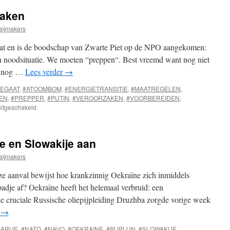
uit
zaken
Oekraine
aijmakers
rmat en is de boodschap van Zwarte Piet op de NPO aangekomen:
 noodsituatie. We moeten “preppen“. Best vreemd want nog niet
” nog …
Lees verder
→
EGAAT
,
#ATOOMBOM
,
#ENERGIETRANSITIE
,
#MAATREGELEN
,
EN
,
#PREPPER
,
#PUTIN
,
#VEROORZAKEN
,
#VOORBEREIDEN
,
voor
uitgeschakeld
Voorkomen
of
veroorzaken
je en Slowakije aan
aijmakers
e aanval bewijst hoe krankzinnig Oekraïne zich inmiddels
padje af? Oekraïne heeft het helemaal verbruid: een
de cruciale Russische oliepijpleiding Druzhba zorgde vorige week
r
→
ARIJE
,
#NATO
,
#NAVO
,
#OEKRAINE
,
#PIJPLIJN
,
#SLOWAKIJE
,