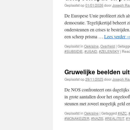
Geplaatst op
01/01/2026
door
Joseph Ra
De Europese Unie profileert zich al
democratie. Tegelijkertijd beheert z
ondersteunen en crises te bestrijd
een scherp prisma …
Lees verder
Geplaatst in
Oekraïne
,
Overheid
|
Getagg
#SUBSIDIE
,
#USAID
,
#ZELENSKY
|
Reac
Gruwelijke beelden ui
Geplaatst op
29/11/2025
door
Joseph Ra
De NOS confronteert ons dagelijks 
in grote aantallen door het ongelo
steunen met zoveel mogelijk geld e
Geplaatst in
Oekraïne
|
Getagged
#AZC
,
#MONAKEIZER
,
#NAZIS
,
#REALITEIT
,
#