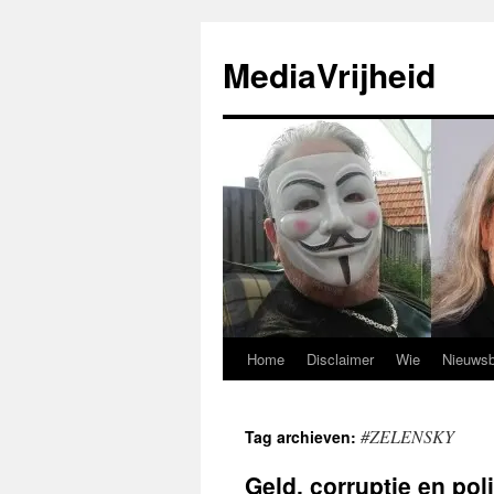
Ga
naar
MediaVrijheid
de
inhoud
Home
Disclaimer
Wie
Nieuwsb
#ZELENSKY
Tag archieven:
Geld, corruptie en po