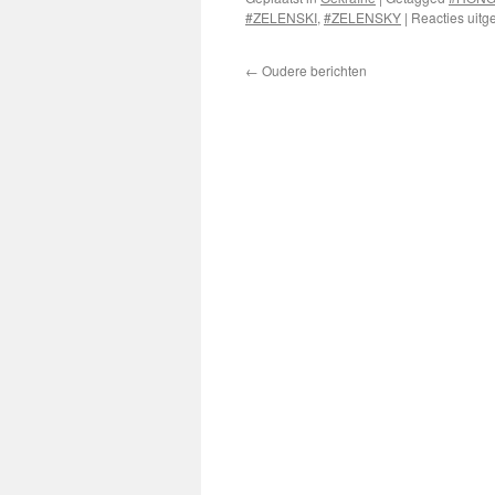
#ZELENSKI
,
#ZELENSKY
|
Reacties uitg
←
Oudere berichten