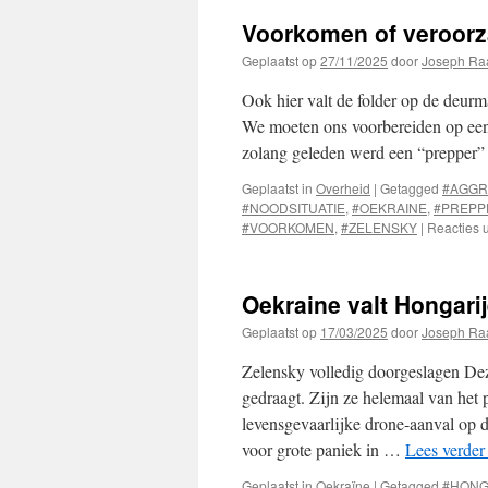
Voorkomen of veroor
Geplaatst op
27/11/2025
door
Joseph Ra
Ook hier valt de folder op de deu
We moeten ons voorbereiden op een
zolang geleden werd een “prepper
Geplaatst in
Overheid
|
Getagged
#AGGR
#NOODSITUATIE
,
#OEKRAINE
,
#PREPP
#VOORKOMEN
,
#ZELENSKY
|
Reacties 
Oekraine valt Hongari
Geplaatst op
17/03/2025
door
Joseph Ra
Zelensky volledig doorgeslagen Dez
gedraagt. Zijn ze helemaal van het 
levensgevaarlijke drone-aanval op 
voor grote paniek in …
Lees verde
Geplaatst in
Oekraïne
|
Getagged
#HONG