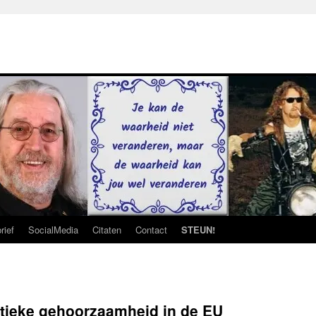
rief
SocialMedia
Citaten
Contact
STEUN!
litieke gehoorzaamheid in de EU