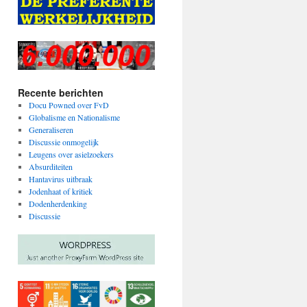
Recente berichten
Docu Powned over FvD
Globalisme en Nationalisme
Generaliseren
Discussie onmogelijk
Leugens over asielzoekers
Absurditeiten
Hantavirus uitbraak
Jodenhaat of kritiek
Dodenherdenking
Discussie