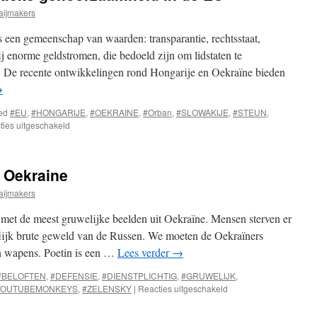
aijmakers
s een gemeenschap van waarden: transparantie, rechtsstaat,
ij enorme geldstromen, die bedoeld zijn om lidstaten te
en. De recente ontwikkelingen rond Hongarije en Oekraïne bieden
→
ed
#EU
,
#HONGARIJE
,
#OEKRAINE
,
#Orban
,
#SLOWAKIJE
,
#STEUN
,
voor
ties uitgeschakeld
Geld,
corruptie
en
t Oekraine
politieke
gehoorzaamheid
aijmakers
in
de
met de meest gruwelijke beelden uit Oekraïne. Mensen sterven er
EU
oflijk brute geweld van de Russen. We moeten de Oekraïners
n wapens. Poetin is een …
Lees verder
→
#BELOFTEN
,
#DEFENSIE
,
#DIENSTPLICHTIG
,
#GRUWELIJK
,
voor
YOUTUBEMONKEYS
,
#ZELENSKY
|
Reacties uitgeschakeld
Gruwelijke
beelden