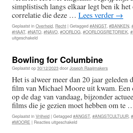
simplistisch langs elkaar legt ben ik he
correlatie die deze …
Lees verder
→
Geplaatst in
Overheid
,
Recht
|
Getagged
#ANGST
,
#BANKEN
,
#HAAT
,
#NATO
,
#NAVO
,
#OORLOG
,
#OORLOGSRETORIEK
,
voor
uitgeschakeld
Verdeel
en
heers
Bowling for Columbine
Geplaatst op
30/12/2023
door
Joseph Raaijmakers
Het is alweer meer dan 20 jaar geleden 
film van Michael Moore uit kwam. Een d
op de dag van vandaag, bijzonder actueel
films die je gezien moet hebben om te
Geplaatst in
Vrijheid
|
Getagged
#ANGST
,
#ANGSTCULTUUR
,
voor
#MOORE
|
Reacties uitgeschakeld
Bowling