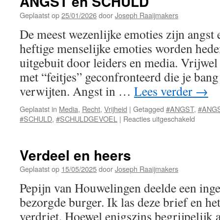
ANGST en SCHULD
Geplaatst op
25/01/2026
door
Joseph Raaijmakers
De meest wezenlijke emoties zijn angst 
heftige menselijke emoties worden hed
uitgebuit door leiders en media. Vrijwe
met “feitjes” geconfronteerd die je ban
verwijten. Angst in …
Lees verder
→
Geplaatst in
Media
,
Recht
,
Vrijheid
|
Getagged
#ANGST
,
#ANG
voor
#SCHULD
,
#SCHULDGEVOEL
|
Reacties uitgeschakeld
ANGST
en
SCHUL
Verdeel en heers
Geplaatst op
15/05/2025
door
Joseph Raaijmakers
Pepijn van Houwelingen deelde een ing
bezorgde burger. Ik las deze brief en h
verdriet. Hoewel enigszins begrijpelijk a