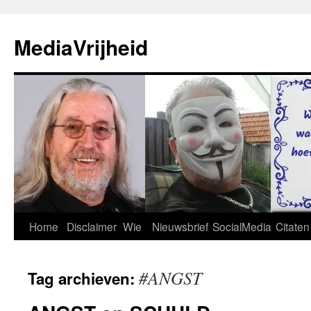
Ga
naar
MediaVrijheid
de
inhoud
Home
Disclaimer
Wie
Nieuwsbrief
SocialMedia
Citaten
#ANGST
Tag archieven: