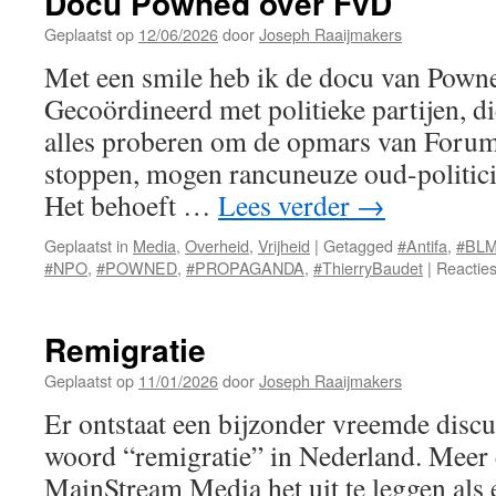
Docu Powned over FvD
Geplaatst op
12/06/2026
door
Joseph Raaijmakers
Met een smile heb ik de docu van Powned
Gecoördineerd met politieke partijen, di
alles proberen om de opmars van Forum
stoppen, mogen rancuneuze oud-politici
Het behoeft …
Lees verder
→
Geplaatst in
Media
,
Overheid
,
Vrijheid
|
Getagged
#Antifa
,
#BL
#NPO
,
#POWNED
,
#PROPAGANDA
,
#ThierryBaudet
|
Reacties
Remigratie
Geplaatst op
11/01/2026
door
Joseph Raaijmakers
Er ontstaat een bijzonder vreemde disc
woord “remigratie” in Nederland. Meer 
MainStream Media het uit te leggen als 