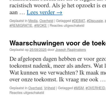
racistisch woord. Als je het opzoekt is 
aan …
Lees verder
→
Geplaatst in
Media
,
Overheid
|
Getagged
#DEBAT
,
#Discussie
,
voor
#REMIGRATIE
,
#WOKE
|
Reacties uitgeschakeld
Remigratie
Waarschuwingen voor de toe
Geplaatst op
25/09/2025
door
Joseph Raaijmakers
De afgelopen dagen hebben er voor gezo
toekomst nadenk, meer als anders. Wat li
Wat kunnen we verwachten? Ik maak me 
over onze toekomst. Ik vraag me ook 
Geplaatst in
Overheid
,
Vrijheid
|
Getagged
#MSM
,
#OVERHEID
voor
Reacties uitgeschakeld
Waarschuwingen
voor