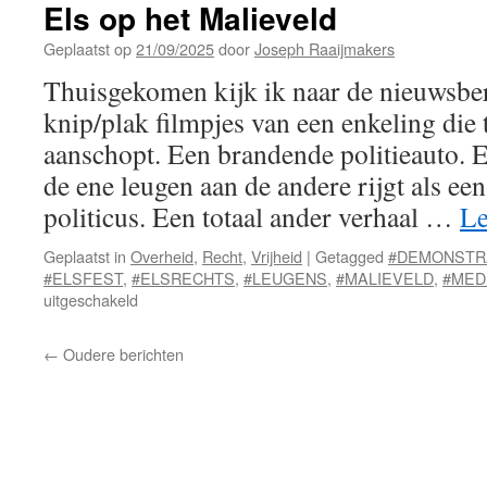
de
Els op het Malieveld
toekomst
Geplaatst op
21/09/2025
door
Joseph Raaijmakers
Thuisgekomen kijk ik naar de nieuwsber
knip/plak filmpjes van een enkeling die 
aanschopt. Een brandende politieauto. 
de ene leugen aan de andere rijgt als ee
politicus. Een totaal ander verhaal …
Le
Geplaatst in
Overheid
,
Recht
,
Vrijheid
|
Getagged
#DEMONSTR
#ELSFEST
,
#ELSRECHTS
,
#LEUGENS
,
#MALIEVELD
,
#MED
voor
uitgeschakeld
Els
op
←
Oudere berichten
het
Malieveld