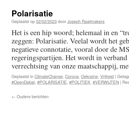
utopie
Polarisatie
Geplaatst op
02/02/2023
door
Joseph Raaijmakers
Het is een hip woord; helemaal in en “t
zeggen: Polarisatie. Veelal wordt het ge
negatieve connotatie, vooral door de M
regeringspartijen. Het wordt in verband
verrechtsing van onze maatschappij, m
Geplaatst in
ClimateChange
,
Corona
,
Oekraïne
,
Vrijheid
|
Getag
#OpenDebat
,
#POLARISATIE
,
#POLITIEK
,
#VERWIJTEN
|
Rea
←
Oudere berichten