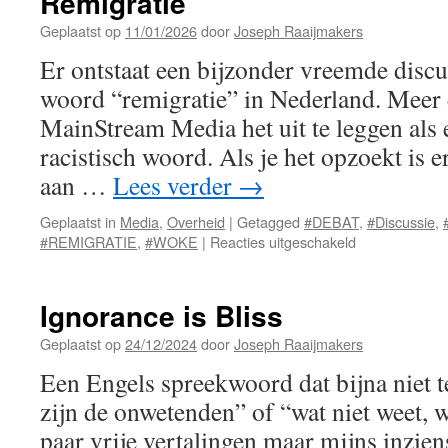
Remigratie
Geplaatst op
11/01/2026
door
Joseph Raaijmakers
Er ontstaat een bijzonder vreemde disc
woord “remigratie” in Nederland. Meer 
MainStream Media het uit te leggen als 
racistisch woord. Als je het opzoekt is 
aan …
Lees verder
→
Geplaatst in
Media
,
Overheid
|
Getagged
#DEBAT
,
#Discussie
,
voor
#REMIGRATIE
,
#WOKE
|
Reacties uitgeschakeld
Remigratie
Ignorance is Bliss
Geplaatst op
24/12/2024
door
Joseph Raaijmakers
Een Engels spreekwoord dat bijna niet te
zijn de onwetenden” of “wat niet weet, w
paar vrije vertalingen maar mijns inzien