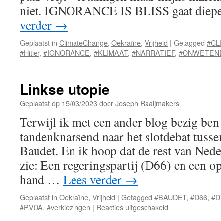
niet. IGNORANCE IS BLISS gaat dieper
verder
→
Geplaatst in
ClimateChange
,
Oekraïne
,
Vrijheid
|
Getagged
#CL
#Hitler
,
#IGNORANCE
,
#KLIMAAT
,
#NARRATIEF
,
#ONWETEN
Linkse utopie
Geplaatst op
15/03/2023
door
Joseph Raaijmakers
Terwijl ik met een ander blog bezig ben 
tandenknarsend naar het slotdebat tuss
Baudet. En ik hoop dat de rest van Nede
zie: Een regeringspartij (D66) en een o
hand …
Lees verder
→
Geplaatst in
Oekraïne
,
Vrijheid
|
Getagged
#BAUDET
,
#D66
,
#D
voor
#PVDA
,
#verkiezingen
|
Reacties uitgeschakeld
Linkse