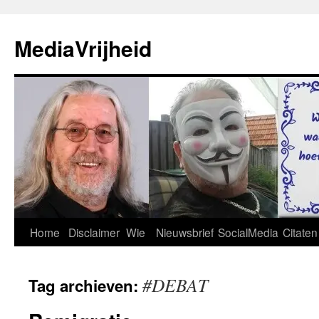
Ga
naar
MediaVrijheid
de
inhoud
Home
Disclaimer
Wie
Nieuwsbrief
SocialMedia
Citaten
#DEBAT
Tag archieven: