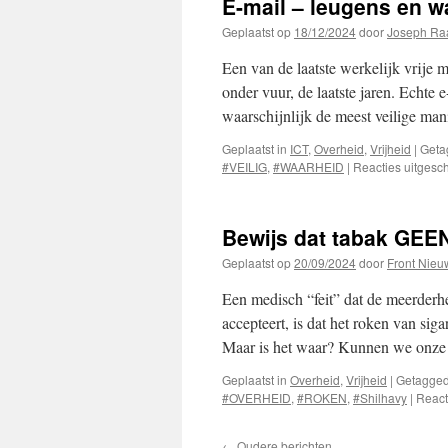
E-mail – leugens en w
Geplaatst op
18/12/2024
door
Joseph Ra
Een van de laatste werkelijk vrije 
onder vuur, de laatste jaren. Echte 
waarschijnlijk de meest veilige m
Geplaatst in
ICT
,
Overheid
,
Vrijheid
|
Geta
#VEILIG
,
#WAARHEID
|
Reacties uitgesc
Bewijs dat tabak GEE
Geplaatst op
20/09/2024
door
Front Nieu
Een medisch “feit” dat de meerderh
accepteert, is dat het roken van siga
Maar is het waar? Kunnen we onze
Geplaatst in
Overheid
,
Vrijheid
|
Getagge
#OVERHEID
,
#ROKEN
,
#Shilhavy
|
React
←
Oudere berichten