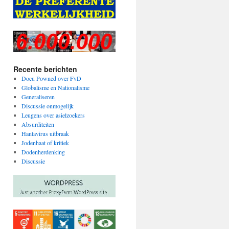
Recente berichten
Docu Powned over FvD
Globalisme en Nationalisme
Generaliseren
Discussie onmogelijk
Leugens over asielzoekers
Absurditeiten
Hantavirus uitbraak
Jodenhaat of kritiek
Dodenherdenking
Discussie