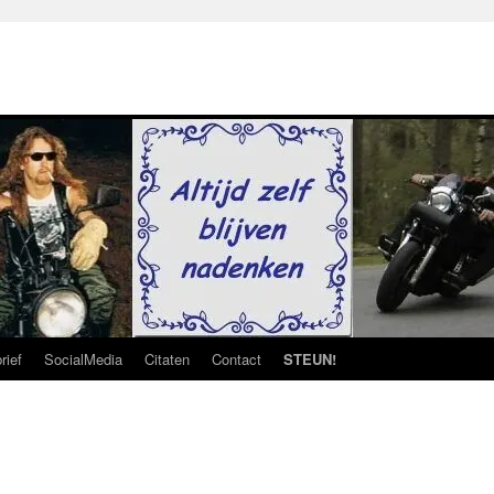
rief
SocialMedia
Citaten
Contact
STEUN!