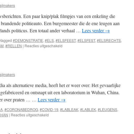
aijmakers
sberichten. Een paar knip/plak filmpjes van een enkeling die
 brandende politieauto. Een burgemeester die de ene leugen aan
rlands politicus. Een totaal ander verhaal …
Lees verder
→
tagged
#DEMONSTRATIE
,
#ELS
,
#ELSFEEST
,
#ELSFEST
,
#ELSRECHTS
,
voor
SM
,
#RELLEN
|
Reacties uitgeschakeld
Els
op
het
Malieveld
aijmakers
 als alternatieve media, heeft het er weer over: Het gevaarlijke
r gefabriceerd en ontsnapt uit een laboratorium in Wuhan, China.
eer over praten … …
Lees verder
→
NA
,
#CORONABEDROG
,
#COVID-19
,
#LABLEAK
,
#LABLEK
,
#LEUGENS
,
voor
UHAN
|
Reacties uitgeschakeld
Lableak
Bullshit