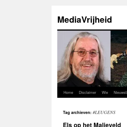
Ga
naar
MediaVrijheid
de
inhoud
Home
Disclaimer
Wie
Nieuwsb
#LEUGENS
Tag archieven:
Els op het Malieveld