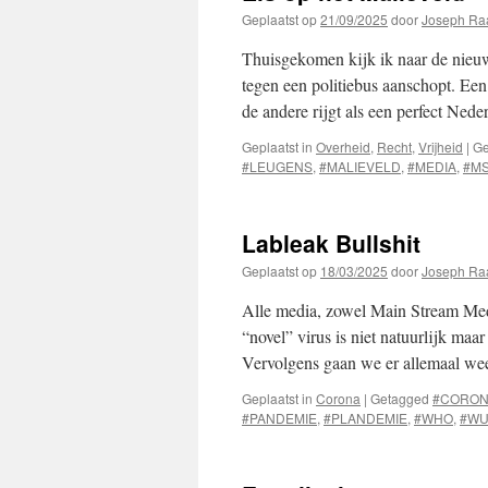
Geplaatst op
21/09/2025
door
Joseph Ra
Thuisgekomen kijk ik naar de nieuw
tegen een politiebus aanschopt. Een
de andere rijgt als een perfect Nede
Geplaatst in
Overheid
,
Recht
,
Vrijheid
|
Ge
#LEUGENS
,
#MALIEVELD
,
#MEDIA
,
#M
Lableak Bullshit
Geplaatst op
18/03/2025
door
Joseph Ra
Alle media, zowel Main Stream Media
“novel” virus is niet natuurlijk maa
Vervolgens gaan we er allemaal w
Geplaatst in
Corona
|
Getagged
#CORO
#PANDEMIE
,
#PLANDEMIE
,
#WHO
,
#W