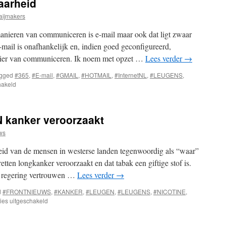
aarheid
aijmakers
manieren van communiceren is e-mail maar ook dat ligt zwaar
e-mail is onafhankelijk en, indien goed geconfigureerd,
anier van communiceren. Ik noem met opzet …
Lees verder
→
gged
#365
,
#E-mail
,
#GMAIL
,
#HOTMAIL
,
#InternetNL
,
#LEUGENS
,
voor
hakeld
E-
mail
–
N kanker veroorzaakt
leugens
en
ws
waarheid
eid van de mensen in westerse landen tegenwoordig als “waar”
retten longkanker veroorzaakt en dat tabak een giftige stof is.
 regering vertrouwen …
Lees verder
→
d
#FRONTNIEUWS
,
#KANKER
,
#LEUGEN
,
#LEUGENS
,
#NICOTINE
,
voor
ies uitgeschakeld
Bewijs
dat