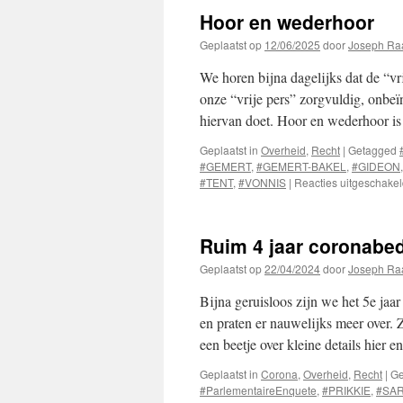
Hoor en wederhoor
Geplaatst op
12/06/2025
door
Joseph Ra
We horen bijna dagelijks dat de “vr
onze “vrije pers” zorgvuldig, onbeïn
hiervan doet. Hoor en wederhoor is
Geplaatst in
Overheid
,
Recht
|
Getagged
#GEMERT
,
#GEMERT-BAKEL
,
#GIDEON
#TENT
,
#VONNIS
|
Reacties uitgeschake
Ruim 4 jaar coronabe
Geplaatst op
22/04/2024
door
Joseph Ra
Bijna geruisloos zijn we het 5e ja
en praten er nauwelijks meer over. 
een beetje over kleine details hier 
Geplaatst in
Corona
,
Overheid
,
Recht
|
Ge
#ParlementaireEnquete
,
#PRIKKIE
,
#SA