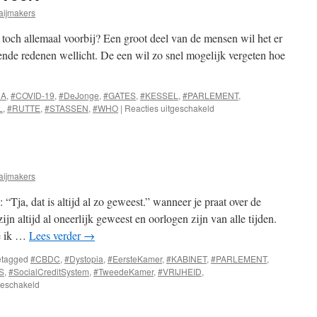
aijmakers
s toch allemaal voorbij? Een groot deel van de mensen wil het er
ende redenen wellicht. De een wil zo snel mogelijk vergeten hoe
NA
,
#COVID-19
,
#DeJonge
,
#GATES
,
#KESSEL
,
#PARLEMENT
,
voor
L
,
#RUTTE
,
#STASSEN
,
#WHO
|
Reacties uitgeschakeld
Cojona-
tragedie
duurt
voort
aijmakers
Tja, dat is altijd al zo geweest.” wanneer je praat over de
ijn altijd al oneerlijk geweest en oorlogen zijn van alle tijden.
e ik …
Lees verder
→
tagged
#CBDC
,
#Dystopia
,
#EersteKamer
,
#KABINET
,
#PARLEMENT
,
S
,
#SocialCreditSystem
,
#TweedeKamer
,
#VRIJHEID
,
voor
geschakeld
Altijd
al