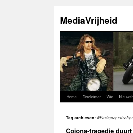
Ga
naar
MediaVrijheid
de
inhoud
Home
Disclaimer
Wie
Nieuwsb
#ParlementaireEn
Tag archieven:
Cojona-tragedie duurt