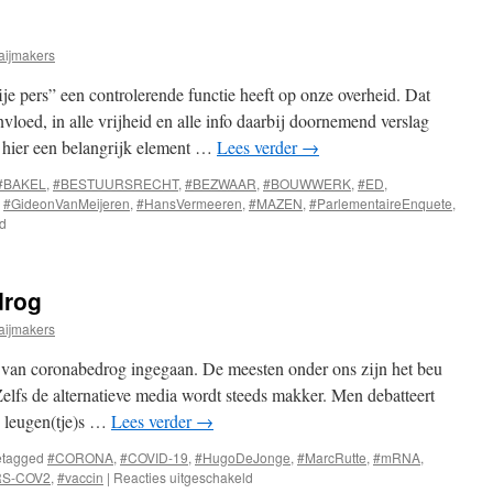
zo
geweest
aijmakers
ije pers” een controlerende functie heeft op onze overheid. Dat
vloed, in alle vrijheid en alle info daarbij doornemend verslag
 hier een belangrijk element …
Lees verder
→
#BAKEL
,
#BESTUURSRECHT
,
#BEZWAAR
,
#BOUWWERK
,
#ED
,
,
#GideonVanMeijeren
,
#HansVermeeren
,
#MAZEN
,
#ParlementaireEnquete
,
voor
ld
Hoor
en
wederhoor
drog
aijmakers
ar van coronabedrog ingegaan. De meesten onder ons zijn het beu
Zelfs de alternatieve media wordt steeds makker. Men debatteert
en leugen(tje)s …
Lees verder
→
tagged
#CORONA
,
#COVID-19
,
#HugoDeJonge
,
#MarcRutte
,
#mRNA
,
voor
RS-COV2
,
#vaccin
|
Reacties uitgeschakeld