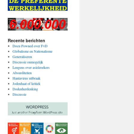
Recente berichten
Docu Powned over FvD
Globalisme en Nationalisme
Generaliseren
Discussie onmogelijk
Leugens over asielzoekers
Absurditeiten
Hantavirus uitbraak
Jodenhaat of kritiek
Dodenherdenking
Discussie