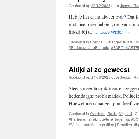
Geplaatst op
30/12/2025
door
Joseph Ra
Heb je het er nu alweer over? Dat i
niet meer over hebben; om verschill
hij/zij bij de …
Lees verder
→
Geplaatst in
Corona
|
Getagged
#CORO
#ParlementaireEnquete
,
#PARTIJKARTE
Altijd al zo geweest
Geplaatst op
24/06/2025
door
Joseph Ra
Steeds meer hoor ik mensen zeggen: “
hedendaagse problematiek. Politici z
Hoewel men daar een punt heeft zi
Geplaatst in
Overheid
,
Recht
,
Vrijheid
|
Ge
#ParlementaireEnquete
,
#Regering
,
#SC
#VrijheidVanMeningsuiting
|
Reacties uit