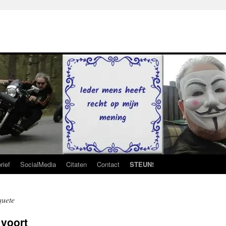
rief
SocialMedia
Citaten
Contact
STEUN!
quete
 voort