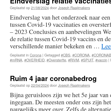
Eindverslag relatie vaccinatie
Geplaatst op
21/08/2024
door
Joseph Raaijmakers
Eindverslag van het onderzoek naar een 
tussen Covid-19 vaccinaties en overster
– 2023 Conclusies en aanbevelingen We 
de relatie tussen Covid-19 vaccins en de
verschillende manier bekeken en …
Lee
Geplaatst in
Corona
|
Getagged
#CBS
,
#CORONA
,
#CORONA
#mRNA
,
#OVERHEID
,
#Oversterfte
,
#RIVM
,
#SPUIT
,
#vaccin
|
Ruim 4 jaar coronabedrog
Geplaatst op
22/04/2024
door
Joseph Raaijmakers
Bijna geruisloos zijn we het 5e jaar va
ingegaan. De meesten onder ons zijn het
nauwelijks meer over. Zelfs de alternat