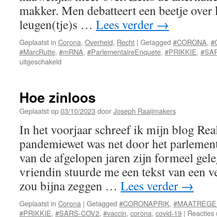
makker. Men debatteert een beetje over k
leugen(tje)s …
Lees verder
→
Geplaatst in
Corona
,
Overheid
,
Recht
|
Getagged
#CORONA
,
#
#MarcRutte
,
#mRNA
,
#ParlementaireEnquete
,
#PRIKKIE
,
#SA
voor
uitgeschakeld
Ruim
4
jaar
Hoe zinloos
coronabedrog
Geplaatst op
03/10/2023
door
Joseph Raaijmakers
In het voorjaar schreef ik mijn blog Rea
pandemiewet was net door het parlement
van de afgelopen jaren zijn formeel gele
vriendin stuurde me een tekst van een ve
zou bijna zeggen …
Lees verder
→
Geplaatst in
Corona
|
Getagged
#CORONAPRIK
,
#MAATREGE
#PRIKKIE
,
#SARS-COV2
,
#vaccin
,
corona
,
covid-19
|
Reacties 