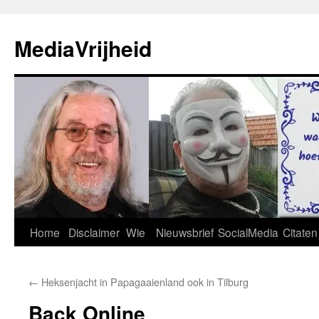
Ga
naar
MediaVrijheid
de
inhoud
Home
Disclaimer
Wie
Nieuwsbrief
SocialMedia
Citaten
←
Heksenjacht in Papagaaienland ook in Tilburg
Back Online