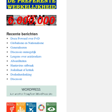
Recente berichten
Docu Powned over FvD
Globalisme en Nationalisme
Generaliseren
Discussie onmogelijk
Leugens over asielzoekers
Absurditeiten
Hantavirus uitbraak
Jodenhaat of kritiek
Dodenherdenking
Discussie