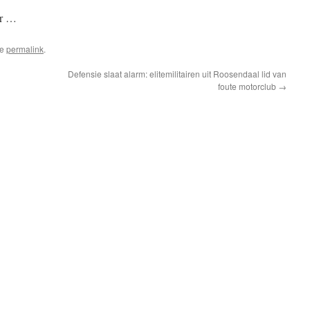
er …
de
permalink
.
Defensie slaat alarm: elitemilitairen uit Roosendaal lid van
foute motorclub
→