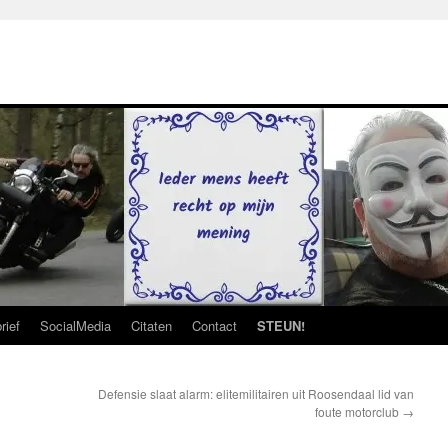
rief
SocialMedia
Citaten
Contact
STEUN!
Defensie slaat alarm: elitemilitairen uit Roosendaal lid van
foute motorclub
→