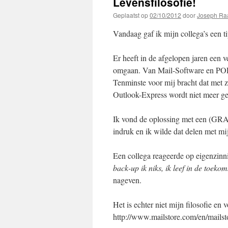
Levensfilosofie!
Geplaatst op
02/10/2012
door
Joseph Ra
Vandaag gaf ik mijn collega’s een t
Er heeft in de afgelopen jaren een
omgaan. Van Mail-Software en POP3
Tenminste voor mij bracht dat met z
Outlook-Express wordt niet meer gev
Ik vond de oplossing met een (GRA
indruk en ik wilde dat delen met mi
Een collega reageerde op eigenzinn
back-up ik niks, ik leef in de toekom
nageven.
Het is echter niet mijn filosofie en 
http://www.mailstore.com/en/mails