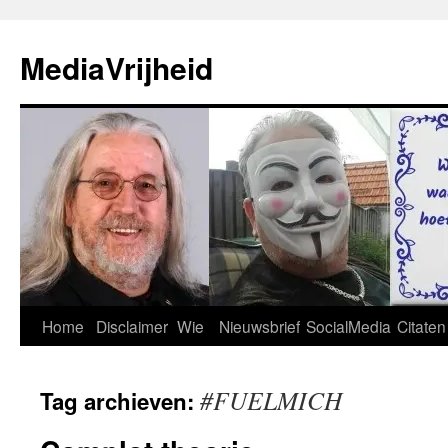
Ga
naar
MediaVrijheid
de
inhoud
Home
Disclaimer
Wie
Nieuwsbrief
SocialMedia
Citaten
#FUELMICH
Tag archieven: