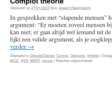
Complot theorie
Geplaatst op
27/01/2023
door
Joseph Raaijmakers
In gesprekken met “slapende mensen” ho
argument: “Er moeten zoveel mensen bij
kan niet; er gaat altijd wel iemand uit d
lijkt een valide argument, als je oogkl
verder
→
Geplaatst in
ClimateChange
,
Corona
,
Oekraïne
,
Vrijheid
|
Getag
voor
#ICIC
,
#VN
,
#WEF
,
corona
|
Reacties uitgeschakeld
Complot
theorie