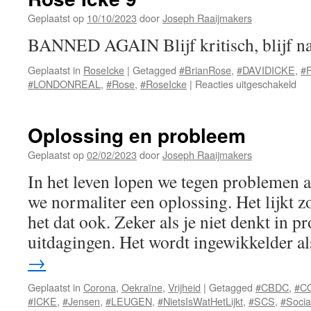
Th
are
Geplaatst op
10/10/2023
door
Joseph Raaijmakers
BANNED AGAIN Blijf kritisch, blijf na
Geplaatst in
RoseIcke
|
Getagged
#BrianRose
,
#DAVIDICKE
,
#F
voo
#LONDONREAL
,
#Rose
,
#RoseIcke
|
Reacties uitgeschakeld
Ro
Ick
9
Oplossing en probleem
Geplaatst op
02/02/2023
door
Joseph Raaijmakers
In het leven lopen we tegen problemen 
we normaliter een oplossing. Het lijkt z
het dat ook. Zeker als je niet denkt in 
uitdagingen. Het wordt ingewikkelder al
→
Geplaatst in
Corona
,
Oekraïne
,
Vrijheid
|
Getagged
#CBDC
,
#C
#ICKE
,
#Jensen
,
#LEUGEN
,
#NietsIsWatHetLijkt
,
#SCS
,
#Socia