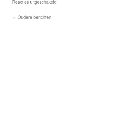
voor
Reacties uitgeschakeld
Oplossing
en
←
Oudere berichten
probleem