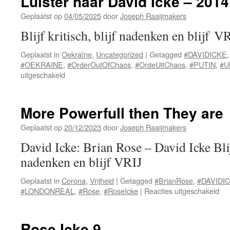
Luister naar David Icke – 2014
Geplaatst op
04/05/2025
door
Joseph Raaijmakers
Blijf kritisch, blijf nadenken en blijf V
Geplaatst in
Oekraïne
,
Uncategorized
|
Getagged
#DAVIDICKE
#OEKRAINE
,
#OrderOutOfChaos
,
#OrdeUitChaos
,
#PUTIN
,
#U
voor
uitgeschakeld
Luister
naar
David
More Powerfull then They are
Icke
–
Geplaatst op
20/12/2023
door
Joseph Raaijmakers
2014
David Icke: Brian Rose – David Icke Blijf
nadenken en blijf VRIJ
Geplaatst in
Corona
,
Vrijheid
|
Getagged
#BrianRose
,
#DAVIDI
voo
#LONDONREAL
,
#Rose
,
#RoseIcke
|
Reacties uitgeschakeld
Mo
Pow
the
Rose Icke 9