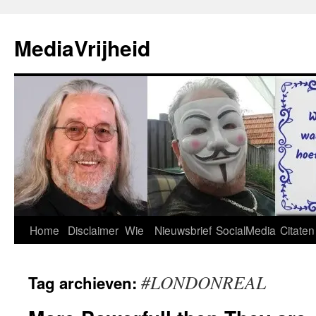
Ga
naar
MediaVrijheid
de
inhoud
Home
Disclaimer
Wie
Nieuwsbrief
SocialMedia
Citaten
#LONDONREAL
Tag archieven: