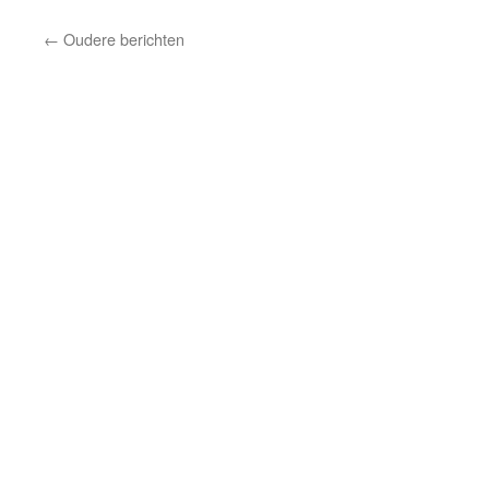
Ro
Ick
←
Oudere berichten
8