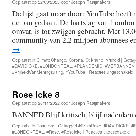
Geplaatst op
22/09/2023
door
Joseph Raaijmakers
De lijst gaat maar door: YouTube heeft
de ban gedaan: De hartslag van London 
omvat, is tot zwijgen gebracht. Met 13.0
community van 2,2 miljoen abonnees 
→
Geplaatst in
ClimateChange
,
Corona
,
Oekraïne
,
Vrijheid
|
Getag
#DAVIDICKE
,
#LONDONREAL
,
#PLANDEMIC
,
#VERBANNEN
v
#VrijheidVanMeningsuiting
,
#YouTube
|
Reacties uitgeschakeld
L
R
v
Rose Icke 8
d
Y
Geplaatst op
26/11/2022
door
Joseph Raaijmakers
BANNED Blijf kritisch, blijf nadenken 
Geplaatst in
RoseIcke
|
Getagged
#BrianRose
,
#DAVIDICKE
,
#F
voo
#LONDONREAL
,
#Rose
,
#RoseIcke
|
Reacties uitgeschakeld