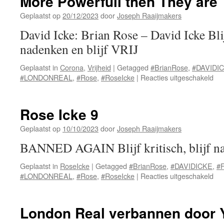
More Powerfull then They are
Geplaatst op
20/12/2023
door
Joseph Raaijmakers
David Icke: Brian Rose – David Icke Blijf
nadenken en blijf VRIJ
Geplaatst in
Corona
,
Vrijheid
|
Getagged
#BrianRose
,
#DAVIDI
voo
#LONDONREAL
,
#Rose
,
#RoseIcke
|
Reacties uitgeschakeld
Mo
Pow
the
Rose Icke 9
Th
are
Geplaatst op
10/10/2023
door
Joseph Raaijmakers
BANNED AGAIN Blijf kritisch, blijf na
Geplaatst in
RoseIcke
|
Getagged
#BrianRose
,
#DAVIDICKE
,
#F
voo
#LONDONREAL
,
#Rose
,
#RoseIcke
|
Reacties uitgeschakeld
Ro
Ick
9
London Real verbannen door