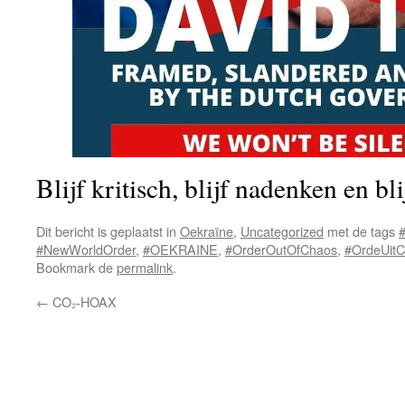
Blijf kritisch, blijf nadenken en bl
Dit bericht is geplaatst in
Oekraïne
,
Uncategorized
met de tags
#NewWorldOrder
,
#OEKRAINE
,
#OrderOutOfChaos
,
#OrdeUit
Bookmark de
permalink
.
←
CO₂-HOAX