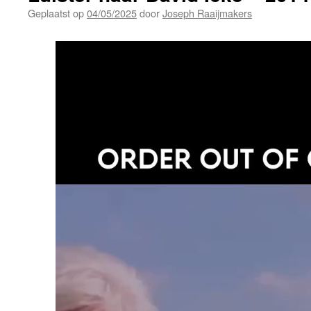
Geplaatst op
04/05/2025
door
Joseph Raaijmakers