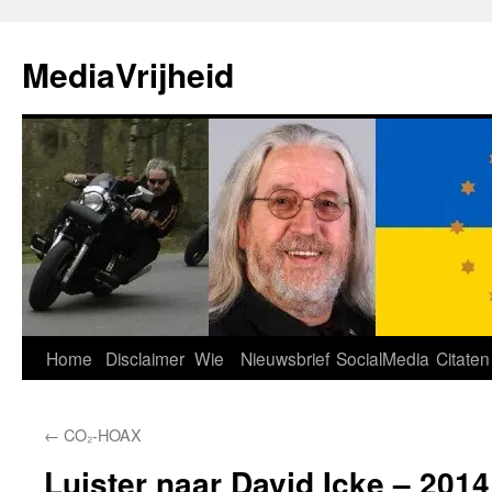
Ga
naar
MediaVrijheid
de
inhoud
Home
Disclaimer
Wie
Nieuwsbrief
SocialMedia
Citaten
←
CO₂-HOAX
Luister naar David Icke – 2014