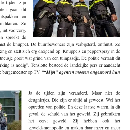
e tijden zijn
ten gaan dit
htspakken en
ilitairen. Ze
 uit voorzorg.
n spreekt de
met de knuppel. De buurtbewoners zijn verbijsterd, onthutst. Ze
rking en stelt zich erg dreigend op. Knuppels en pepperspray in de
neusje gooit wat grind van een tuinpaadje. De politie vertaalt dit
rking is nodig”. Tenslotte besteed de landelijke pers er aandacht
e burgemeester op TV. “
“Mijn” agenten moeten ongestoord hun
Ja de tijden zijn veranderd. Maar niet de
deugnietjes. Die zijn er altijd al geweest. Wel het
optreden van politie. En deze laatste waren, in dit
geval, de schuld van het geweld. Zij gebruikten
het eerst geweld. Zij hebben ook het
geweldsmonopolie en maken daar meer en meer