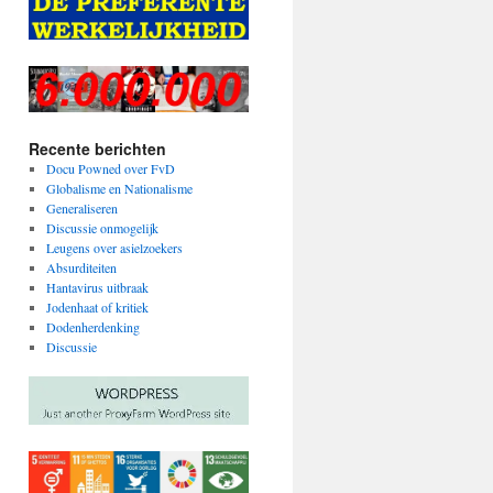
Recente berichten
Docu Powned over FvD
Globalisme en Nationalisme
Generaliseren
Discussie onmogelijk
Leugens over asielzoekers
Absurditeiten
Hantavirus uitbraak
Jodenhaat of kritiek
Dodenherdenking
Discussie