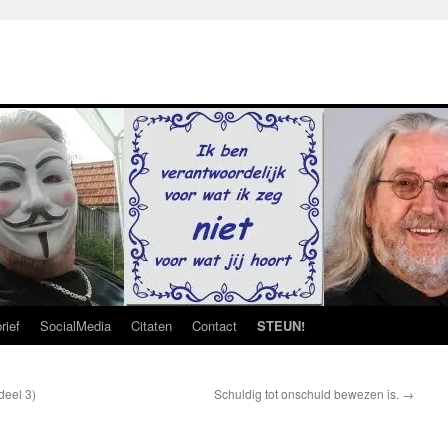
rief
SocialMedia
Citaten
Contact
STEUN!
eel 3)
Schuldig tot onschuld bewezen is.
→