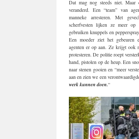
Dat mag nog steeds niet. Maar d
veranderd. Een “team” van agen
manneke arresteren. Met gevec
scherfvesten lijken ze meer op m
gebruiken knuppels en pepperspray,
Een moeder ziet het gebeuren e
agenten er op aan. Ze krijgt ook 
protesteren. De politie roept verste
hand, pistolen op de heup. Een snot
naar stenen gooien en “meer verste
aan en zien we een verontwaardigd
werk kunnen doen.
“