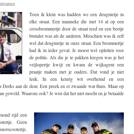
aijmakers
Toen ik klein was hadden we een deugnietje in
elke straat. Een manneke die met 14 al op een
crossbrommertje door de straat reed en een beetje
brutaler was als de anderen. Misschien was ik zelf
wel dat deugnietje in onze straat. Een brommertje
had ik in ieder geval. Je moest wel opletten voor
de politie. Als die je te pakken kregen was je het
vrijlopertje kwijt en kwam de wijkagent een
praatje maken met je ouders. Dat vond je niet
leuk. In een keurig wit overhemd en een
 Derks aan de deur. Een preek en er zwaaide wat thuis. Maar op
n geweld. Waarom ook? Je wist dat het niet mocht en je betaalde
lmond rijd een
tertje. Geen
snorscootertje.