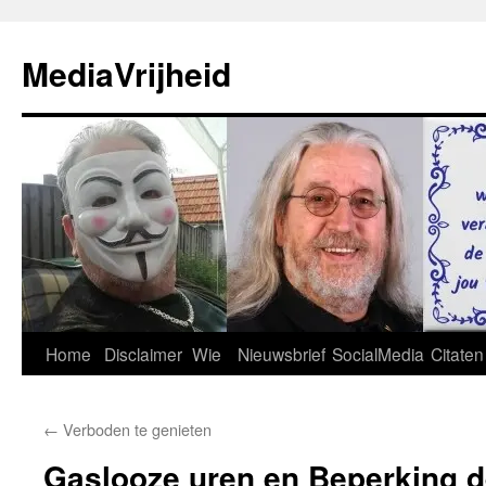
Ga
naar
MediaVrijheid
de
inhoud
Home
Disclaimer
Wie
Nieuwsbrief
SocialMedia
Citaten
←
Verboden te genieten
Gaslooze uren en Beperking d