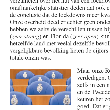
verzamelen over het nut van een lockd
onafhankelijke statistici deden dat ook 
de conclusie dat de lockdowns meer kw
Onze overheid deed er echter geen onde
hebben we zelfs de verschillen tussen b
(
zeer streng
) en Florida (
zeer open
) kun
hetzelfde land met veelal dezelfde bevo
vergelijkbare bevolking lieten de cijfers
totale onzin was.
Maar onze Re
verdedigen. 
zelfs in een
en de Tweed
keuren het z
goed. Dat er 