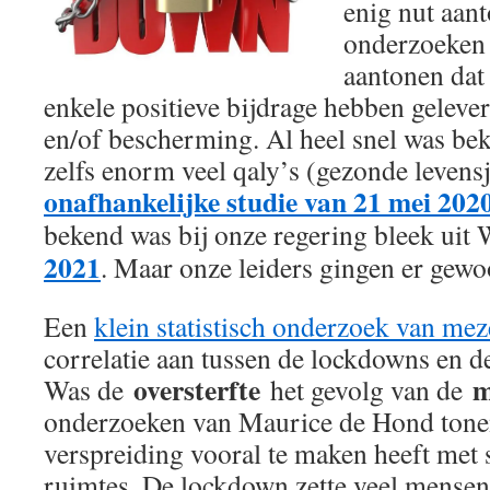
enig nut aant
onderzoeken 
aantonen dat
enkele positieve bijdrage hebben gelev
en/of bescherming. Al heel snel was be
zelfs enorm veel qaly’s (gezonde levens
onafhankelijke studie van 21 mei 202
bekend was bij onze regering bleek ui
2021
. Maar onze leiders gingen er gew
Een
klein statistisch onderzoek van mez
correlatie aan tussen de lockdowns en de
oversterfte
m
Was de
het gevolg van de
onderzoeken van Maurice de Hond tonen
verspreiding vooral te maken heeft met 
ruimtes. De lockdown zette veel mensen