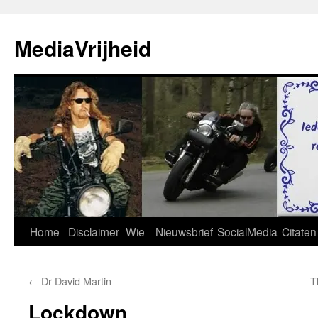
Ga
naar
MediaVrijheid
de
inhoud
Home
Disclaimer
Wie
Nieuwsbrief
SocialMedia
Citaten
←
Dr David Martin
T
Lockdown