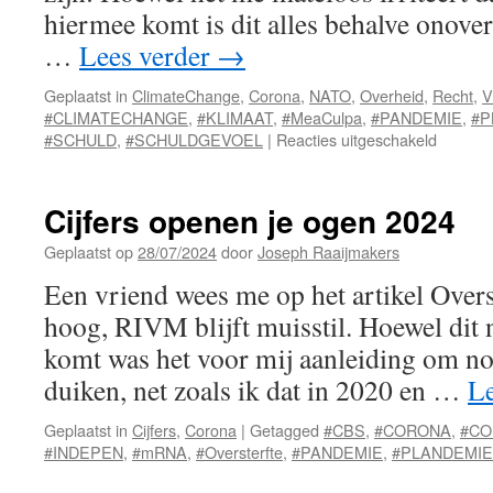
hiermee komt is dit alles behalve onove
…
Lees verder
→
Geplaatst in
ClimateChange
,
Corona
,
NATO
,
Overheid
,
Recht
,
V
#CLIMATECHANGE
,
#KLIMAAT
,
#MeaCulpa
,
#PANDEMIE
,
#P
voor
#SCHULD
,
#SCHULDGEVOEL
|
Reacties uitgeschakeld
Schuldg
Cijfers openen je ogen 2024
Geplaatst op
28/07/2024
door
Joseph Raaijmakers
Een vriend wees me op het artikel Over
hoog, RIVM blijft muisstil. Hoewel dit n
komt was het voor mij aanleiding om nog 
duiken, net zoals ik dat in 2020 en …
Le
Geplaatst in
Cijfers
,
Corona
|
Getagged
#CBS
,
#CORONA
,
#C
#INDEPEN
,
#mRNA
,
#Oversterfte
,
#PANDEMIE
,
#PLANDEMIE