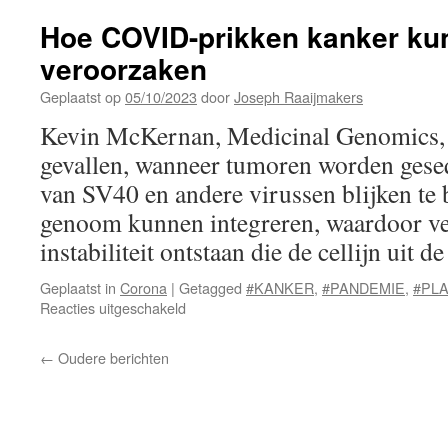
Hoe COVID-prikken kanker ku
veroorzaken
Geplaatst op
05/10/2023
door
Joseph Raaijmakers
Kevin McKernan, Medicinal Genomics, le
gevallen, wanneer tumoren worden gese
van SV40 en andere virussen blijken te b
genoom kunnen integreren, waardoor ve
instabiliteit ontstaan die de cellijn uit 
Geplaatst in
Corona
|
Getagged
#KANKER
,
#PANDEMIE
,
#PL
voor
Reacties uitgeschakeld
Hoe
COVID-
←
Oudere berichten
prikken
kanker
kunnen
veroorzaken