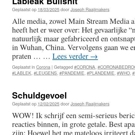
Lableak Bullshit
Geplaatst op
18/03/2025
door
Joseph Raaijmakers
Alle media, zowel Main Stream Media al
heeft het er weer over: Het gevaarlijke “n
natuurlijk maar gefabriceerd en ontsnap
in Wuhan, China. Vervolgens gaan we er
praten … …
Lees verder
→
Geplaatst in
Corona
|
Getagged
#CORONA
,
#CORONABEDRO
#LABLEK
,
#LEUGENS
,
#PANDEMIE
,
#PLANDEMIE
,
#WHO
,
Schuldgevoel
Geplaatst op
12/02/2025
door
Joseph Raaijmakers
WOW! Ik schrijf een semi-serieus beric
reacties binnen, in grote getale. Best apa
zijn: Hoewel het me mateloos irriteert d