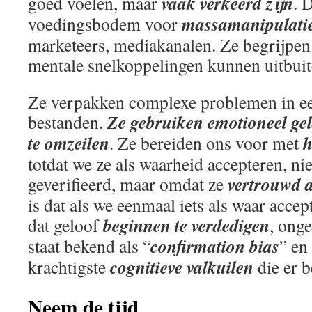
vaak verkeerd zijn
goed voelen, maar
. 
massamanipulati
voedingsbodem voor
marketeers, mediakanalen. Ze begrijpen
mentale snelkoppelingen kunnen uitbuit
Ze verpakken complexe problemen in ee
Ze gebruiken emotioneel gel
bestanden.
te omzeilen
h
. Ze bereiden ons voor met
totdat we ze als waarheid accepteren, n
vertrouwd 
geverifieerd, maar omdat ze
is dat als we eenmaal iets als waar acce
beginnen te verdedigen
dat geloof
, onge
confirmation bias
staat bekend als “
” en
cognitieve valkuilen
krachtigste
die er b
Neem de tijd