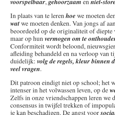
voorspelbaar
gehoorzaam
niet-stor
,
en
hoe
In plaats van te leren
we moeten den
wat
we moeten denken. Van jongs af aan
beoordeeld op de originaliteit of diepte
vermogen om te onthouden
maar op hun
Conformiteit wordt beloond, nieuwsgier
afleiding behandeld en na verloop van t
volg de regels, kleur binnen de
duidelijk:
veel vragen
.
Dit patroon eindigt niet op school; het 
w
intenser in het volwassen leven, op de
Zelfs in onze vriendschappen leren we da
consensus in twijfel trekken of impopul
socia
je kan beschadigen. De angst voor