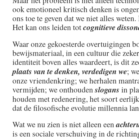
Maar het probleem is niet alleen technol
ook emotioneel kritisch denken is onge
ons toe te geven dat we niet alles weten.
cognitieve disson
Het kan ons leiden tot
Waar onze gekoesterde overtuigingen b
bewijsmateriaal, in een cultuur die zeke
identiteit boven alles waardeert, is dit 
plaats van te denken, verdedigen we
; w
onze vriendenkring; we herhalen mantra
slogans
vermijden; we onthouden
in pla
houden met redenering, het soort eerlijk
dat de filosofische evolutie millennia la
achter
Wat we nu zien is niet alleen een
is een sociale verschuiving in de richti