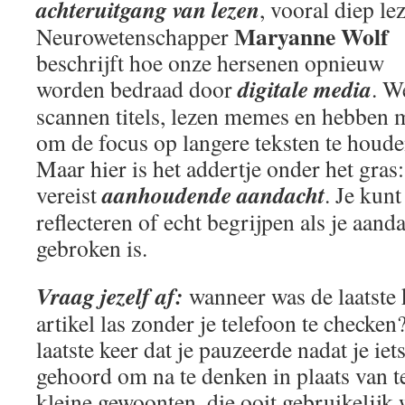
achteruitgang van lezen
, vooral diep le
Maryanne Wolf
Neurowetenschapper
beschrijft hoe onze hersenen opnieuw
digitale media
worden bedraad door
. W
scannen titels, lezen memes en hebben 
om de focus op langere teksten te houde
Maar hier is het addertje onder het gras
aanhoudende aandacht
vereist
. Je kunt
reflecteren of echt begrijpen als je aan
gebroken is.
Vraag jezelf af:
wanneer was de laatste k
artikel las zonder je telefoon te checke
laatste keer dat je pauzeerde nadat je ie
gehoord om na te denken in plaats van t
kleine gewoonten, die ooit gebruikelijk 