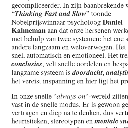
gecompliceerder. In zijn baanbrekende 
Thinking Fast and Slow
“
” toonde
Daniel
Nobelprijswinnaar psycholoog
Kahneman
aan dat onze hersenen werk
met behulp van twee systemen: het ene sn
andere langzaam en weloverwogen. Het i
snel, automatisch en emotioneel. Het tr
conclusies
, velt snelle oordelen en besp
doordacht
analyti
langzame systeem is
,
het vereist inspanning en hier ligt het p
In onze snelle “
always on
“-wereld zitte
vast in de snelle modus. Er is gewoon ge
vertragen en diep na te denken, dus ve
mentale sn
heuristieken, stereotypen en