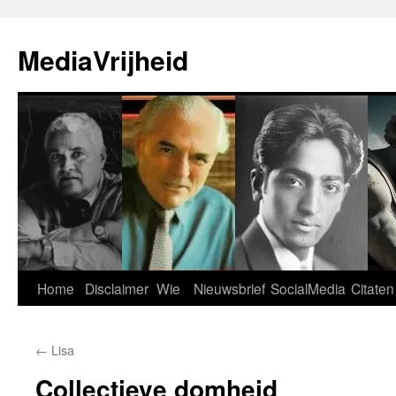
Ga
naar
MediaVrijheid
de
inhoud
Home
Disclaimer
Wie
Nieuwsbrief
SocialMedia
Citaten
←
Lisa
Collectieve domheid