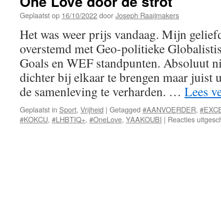
One Love door de strot
Geplaatst op
16/10/2022
door
Joseph Raaijmakers
Het was weer prijs vandaag. Mijn gelief
overstemd met Geo-politieke Globalist
Goals en WEF standpunten. Absoluut n
dichter bij elkaar te brengen maar juist u
de samenleving te verharden. …
Lees v
Geplaatst in
Sport
,
Vrijheid
|
Getagged
#AANVOERDER
,
#EXC
#KOKCU
,
#LHBTIQ+
,
#OneLove
,
YAAKOUBI
|
Reacties uitgesc