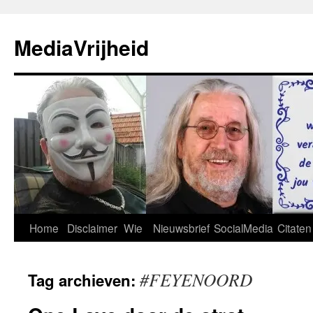
Ga
naar
MediaVrijheid
de
inhoud
Home
Disclaimer
Wie
Nieuwsbrief
SocialMedia
Citaten
#FEYENOORD
Tag archieven: