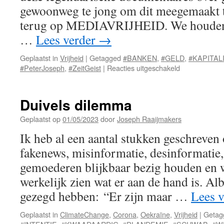
gewoonweg te jong om dit meegemaakt t
terug op MEDIAVRIJHEID. We houden j
…
Lees verder
→
Geplaatst in
Vrijheid
|
Getagged
#BANKEN
,
#GELD
,
#KAPITAL
voor
#PeterJoseph
,
#ZeitGeist
|
Reacties uitgeschakeld
Zeitgeist
–
Requiem
Duivels dilemma
Geplaatst op
01/05/2023
door
Joseph Raaijmakers
Ik heb al een aantal stukken geschreven
fakenews, misinformatie, desinformatie, 
gemoederen blijkbaar bezig houden en
werkelijk zien wat er aan de hand is. Al
gezegd hebben: “Er zijn maar …
Lees 
Geplaatst in
ClimateChange
,
Corona
,
Oekraïne
,
Vrijheid
|
Getag