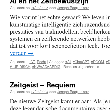
AI en het Zelfbewustzijn
Geplaatst op
04/08/2025
door
Joseph Raaijmakers
Wie vormt het echte gevaar? We leven in
kunstmatige intelligentie zich razendsne
prestaties van taalmodellen, beeldherk
systemen en zelflerende netwerken hebb
dat tot voor kort sciencefiction leek. To
verder
→
Geplaatst in
ICT
,
Recht
|
Getagged
#AI
,
#ChatGPT
,
#DOOM
,
#
voor
#JURIDISCH
,
#KWAADAARDIG
|
Reacties uitgeschakeld
AI
en
het
Zeitgeist – Requiem
Zelfbew
Geplaatst op
17/03/2024
door
Joseph Raaijmakers
De nieuwe Zeitgeist komt er aan: Als je
deze legendarische documentaires over g