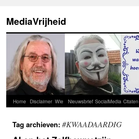
Ga
naar
MediaVrijheid
de
inhoud
Home
Disclaimer
Wie
Nieuwsbrief
SocialMedia
Citaten
#KWAADAARDIG
Tag archieven: