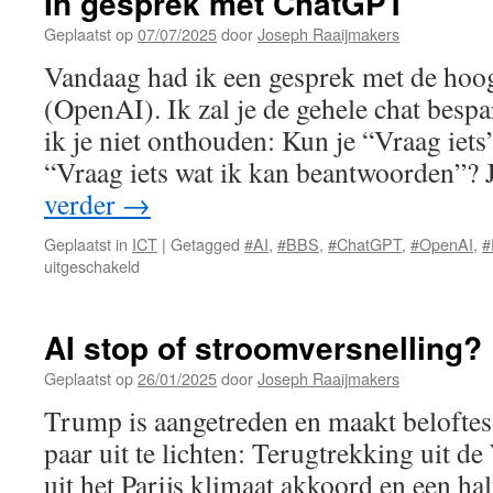
In gesprek met ChatGPT
Geplaatst op
07/07/2025
door
Joseph Raaijmakers
Vandaag had ik een gesprek met de hoo
(OpenAI). Ik zal je de gehele chat bespa
ik je niet onthouden: Kun je “Vraag iet
“Vraag iets wat ik kan beantwoorden”? J
verder
→
Geplaatst in
ICT
|
Getagged
#AI
,
#BBS
,
#ChatGPT
,
#OpenAI
,
#
voor
uitgeschakeld
In
gesprek
met
AI stop of stroomversnelling?
ChatGPT
Geplaatst op
26/01/2025
door
Joseph Raaijmakers
Trump is aangetreden en maakt belofte
paar uit te lichten: Terugtrekking uit 
uit het Parijs klimaat akkoord en een 