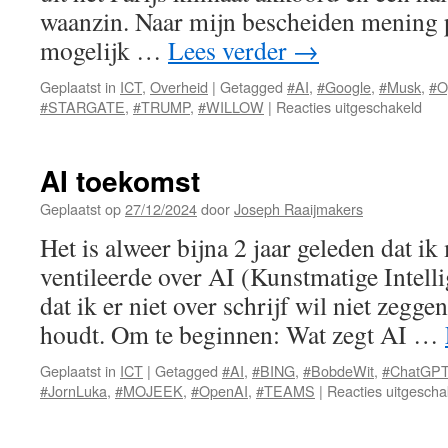
waanzin. Naar mijn bescheiden mening 
mogelijk …
Lees verder
→
Geplaatst in
ICT
,
Overheid
|
Getagged
#AI
,
#Google
,
#Musk
,
#O
voo
#STARGATE
,
#TRUMP
,
#WILLOW
|
Reacties uitgeschakeld
AI
stop
of
AI toekomst
stro
Geplaatst op
27/12/2024
door
Joseph Raaijmakers
Het is alweer bijna 2 jaar geleden dat ik
ventileerde over AI (Kunstmatige Intelli
dat ik er niet over schrijf wil niet zegge
houdt. Om te beginnen: Wat zegt AI …
Geplaatst in
ICT
|
Getagged
#AI
,
#BING
,
#BobdeWit
,
#ChatGP
#JornLuka
,
#MOJEEK
,
#OpenAI
,
#TEAMS
|
Reacties uitgescha