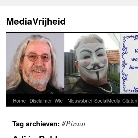
Ga
naar
MediaVrijheid
de
inhoud
Home
Disclaimer
Wie
Nieuwsbrief
SocialMedia
Citaten
#Piraat
Tag archieven: