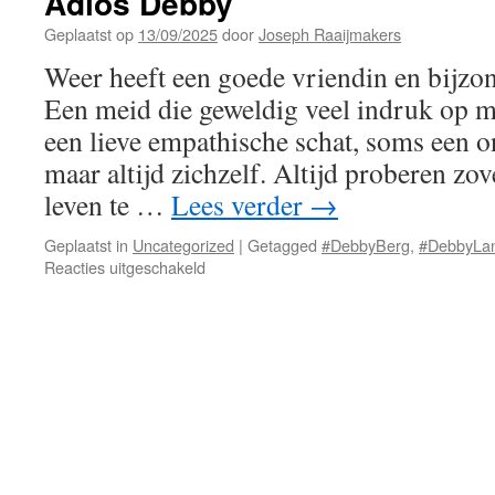
Adiós Debby
Geplaatst op
13/09/2025
door
Joseph Raaijmakers
Weer heeft een goede vriendin en bijzon
Een meid die geweldig veel indruk op 
een lieve empathische schat, soms een o
maar altijd zichzelf. Altijd proberen zov
leven te …
Lees verder
→
Geplaatst in
Uncategorized
|
Getagged
#DebbyBerg
,
#DebbyLa
voor
Reacties uitgeschakeld
Adiós
Debby