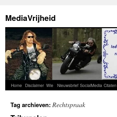
Ga
naar
MediaVrijheid
de
inhoud
Home
Disclaimer
Wie
Nieuwsbrief
SocialMedia
Citaten
Rechtspraak
Tag archieven: