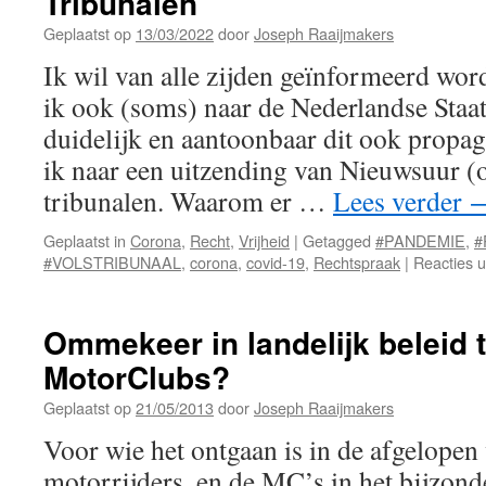
Tribunalen
Geplaatst op
13/03/2022
door
Joseph Raaijmakers
Ik wil van alle zijden geïnformeerd word
ik ook (soms) naar de Nederlandse Staat
duidelijk en aantoonbaar dit ook propa
ik naar een uitzending van Nieuwsuur (
tribunalen. Waarom er …
Lees verder
Geplaatst in
Corona
,
Recht
,
Vrijheid
|
Getagged
#PANDEMIE
,
#
#VOLSTRIBUNAAL
,
corona
,
covid-19
,
Rechtspraak
|
Reacties u
Ommekeer in landelijk beleid 
MotorClubs?
Geplaatst op
21/05/2013
door
Joseph Raaijmakers
Voor wie het ontgaan is in de afgelopen
motorrijders, en de MC’s in het bijzond