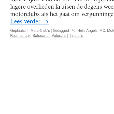
lagere overheden kruisen de degens wee
motorclubs als het gaat om vergunning
Lees verder
→
Geplaatst in
MotorClub's
|
Getagged
1%
,
Hells Angels
,
MC
,
Mot
Rechtspraak
,
Satudarah
,
Veterans
|
1 reactie