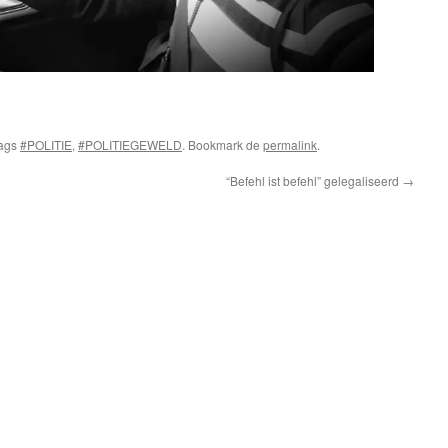
tags
#POLITIE
,
#POLITIEGEWELD
. Bookmark de
permalink
.
“Befehl ist befehl” gelegaliseerd
→