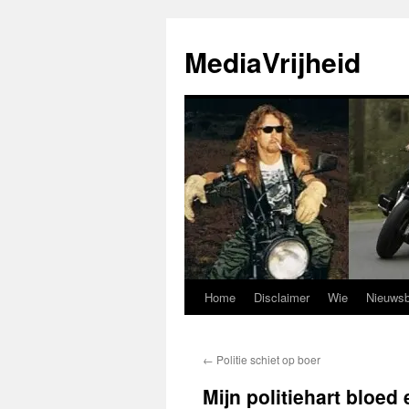
Ga
naar
MediaVrijheid
de
inhoud
Home
Disclaimer
Wie
Nieuwsb
←
Politie schiet op boer
Mijn politiehart bloed 