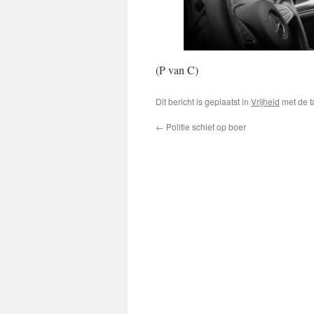
(P van C)
Dit bericht is geplaatst in
Vrijheid
met de 
←
Politie schiet op boer