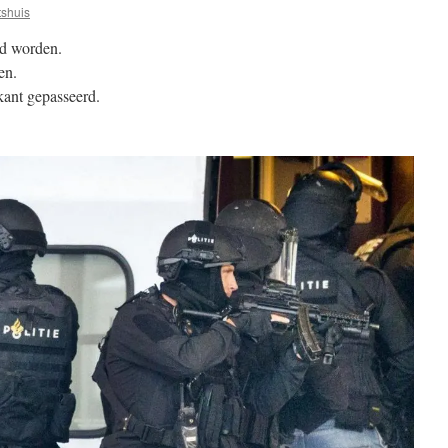
tshuis
rd worden.
en.
kant gepasseerd.