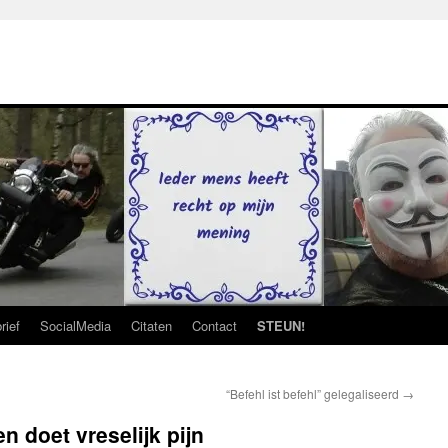
rief
SocialMedia
Citaten
Contact
STEUN!
“Befehl ist befehl” gelegaliseerd
→
en doet vreselijk pijn