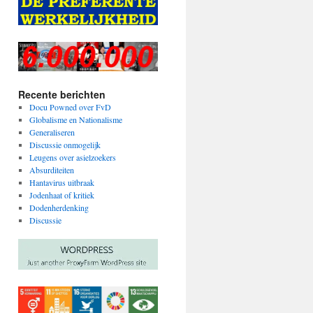
Recente berichten
Docu Powned over FvD
Globalisme en Nationalisme
Generaliseren
Discussie onmogelijk
Leugens over asielzoekers
Absurditeiten
Hantavirus uitbraak
Jodenhaat of kritiek
Dodenherdenking
Discussie