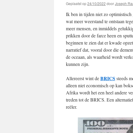
Geplaatst op
24/10/2022
door
Joseph Ra
Ik ben in tijden niet zo optimistisch 
wat meer weerstand te ontstaan tege
meer mensen, en inmiddels gelukkig
prikken door de farce heen en sput
beginnen te zien dat er kwade opzet 
narratief dat, vooral door die demen
de oceaan, als waarheid wordt verk
kunnen zijn.
BRICS
Allereerst wint de
steeds me
alleen niet economisch op kan boks
Afrika wordt het een heel andere ver
treden tot de BRICS. Een alternatief
reëler.