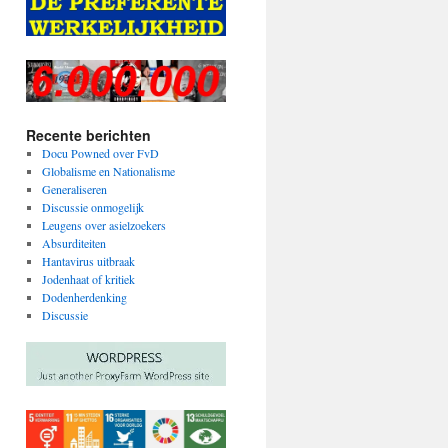
Recente berichten
Docu Powned over FvD
Globalisme en Nationalisme
Generaliseren
Discussie onmogelijk
Leugens over asielzoekers
Absurditeiten
Hantavirus uitbraak
Jodenhaat of kritiek
Dodenherdenking
Discussie