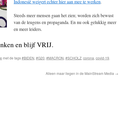
Indonesië weigert echter hier aan mee te werken
.
Steeds meer mensen gaan het zien; worden zich bewust
van de leugens en propaganda. En nu ook gelukkig meer
en meer leiders.
denken en blijf VRIJ.
ne
met de tags
#BIDEN
,
#G20
,
#MACRON
,
#SCHOLZ
,
corona
,
covid-19
.
Alleen maar liegen in de MainStream Media
→