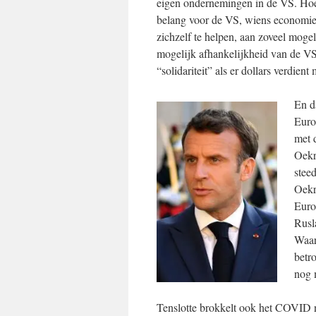
eigen ondernemingen in de VS. Hoe
belang voor de VS, wiens economie 
zichzelf te helpen, aan zoveel moge
mogelijk afhankelijkheid van de VS
“solidariteit” als er dollars verdien
En d
Euro
met 
Oekr
stee
Oekr
Euro
Rusl
Waar
betr
nog 
Tenslotte brokkelt ook het COVID nar