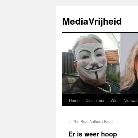
Ga
naar
MediaVrijheid
de
inhoud
Home
Disclaimer
Wie
Nieuwsb
←
The Real Anthony Fauci
Er is weer hoop