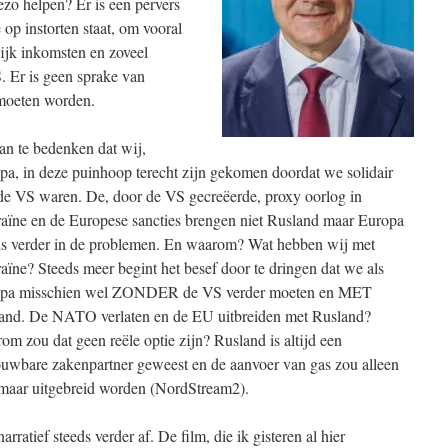
zo helpen? Er is een pervers
op instorten staat, om vooral
lijk inkomsten en zoveel
. Er is geen sprake van
t moeten worden.
an te bedenken dat wij,
pa, in deze puinhoop terecht zijn gekomen doordat we solidair
de VS waren. De, door de VS gecreëerde, proxy oorlog in
aïne en de Europese sancties brengen niet Rusland maar Europa
ds verder in de problemen. En waarom? Wat hebben wij met
aïne? Steeds meer begint het besef door te dringen dat we als
pa misschien wel ZONDER de VS verder moeten en MET
and. De NATO verlaten en de EU uitbreiden met Rusland?
om zou dat geen reële optie zijn? Rusland is altijd een
ouwbare zakenpartner geweest en de aanvoer van gas zou alleen
maar uitgebreid worden (NordStream2).
ratief steeds verder af. De film, die ik gisteren al hier