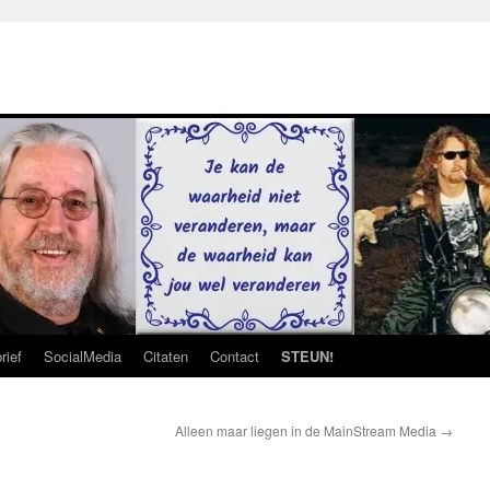
rief
SocialMedia
Citaten
Contact
STEUN!
Alleen maar liegen in de MainStream Media
→