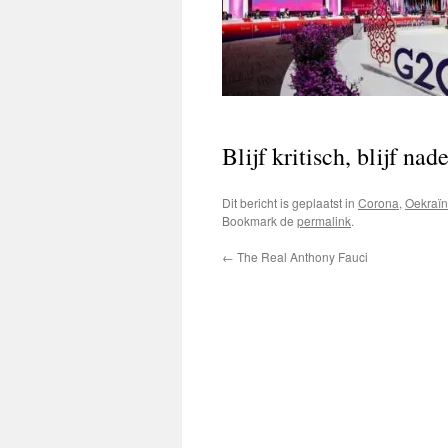
Blijf kritisch, blijf na
Dit bericht is geplaatst in
Corona
,
Oekraï
Bookmark de
permalink
.
←
The Real Anthony Fauci