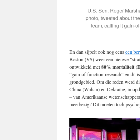
U.S. Sen. Roger Marshal
photo, tweeted about the
team, calling it gain-
En dan sijpelt ook nog eens
een ber
Boston (VS) weer een nieuwe “strai
80% mortaliteit
ontwikkeld met
(
“gain-of-function-research” en dit i
grondgebied. Om die reden werd dit
China (Wuhan) en Oekraïne, in opdr
– van Amerikaanse wetenschappers.
mee bezig? Dit moeten toch psychopa