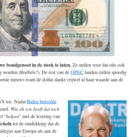
we bondgenoot in de steek te laten.
Ze stellen voor dat olie ook
g worden (Roebels?). De rest van de
OPEC
landen zullen spoedig
ootste nieuws want de dollar dankt vrijwel al haar waarde aan de
 VS toe. Nadat
Biden beloofde
beurd.
Wie oh wie heeft dat toch
l “
helpen
” met de levering van
Scholz
tot de ontdekking dat de
haliegas aan Europa als aan de