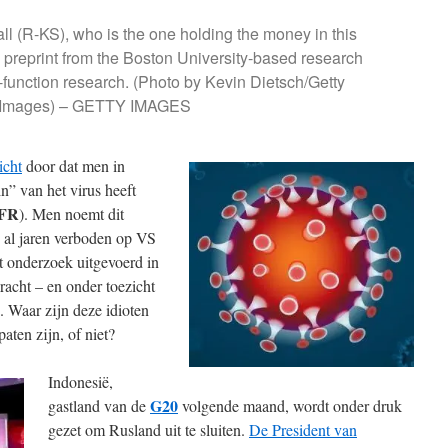
l (R-KS), who is the one holding the money in this
 preprint from the Boston University-based research
of-function research. (Photo by Kevin Dietsch/Getty
Images) – GETTY IMAGES
icht
door dat men in
n” van het virus heeft
IFR
). Men noemt dit
s al jaren verboden op VS
 onderzoek uitgevoerd in
acht – en onder toezicht
 Waar zijn deze idioten
ten zijn, of niet?
Indonesië,
G20
gastland van de
volgende maand, wordt onder druk
gezet om Rusland uit te sluiten.
De President van