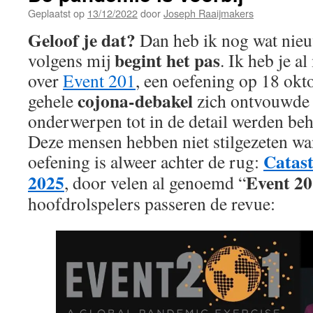
Geplaatst op
13/12/2022
door
Joseph Raaijmakers
Geloof je dat?
Dan heb ik nog wat nieu
begint het pas
volgens mij
. Ik heb je a
over
Event 201
, een oefening op 18 okt
cojona-debakel
gehele
zich ontvouwde 
onderwerpen tot in de detail werden be
Deze mensen hebben niet stilgezeten wa
Catas
oefening is alweer achter de rug:
2025
Event 20
, door velen al genoemd “
hoofdrolspelers passeren de revue: