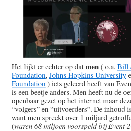
men
Het lijkt er echter op dat
( o.a.
Bill
Foundation
,
Johns Hopkins University
e
Foundation
) iets geleerd heeft van Eve
is een beetje anders. Men heeft nu de oe
openbaar gezet op het internet maar dez
“volgers” en “uitvoerders”. De inhoud i
want men spreekt over 1 miljard getrof
(
waren 68 miljoen voorspeld bij Event 