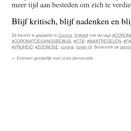
meer tijd aan besteden om zich te verdi
Blijf kritisch, blijf nadenken en bl
Dit bericht is geplaatst in
Corona
,
Vrijheid
met de tags
#CORON
#CORONATOEGANGSBEWIJS
,
#CTB
,
#MAATREGELEN
,
#P
#VRIJHEID
,
#ZOONOSE
,
corona
,
covid-19
. Bookmark de
perma
←
Extreem gevaarlijk voor onze democratie