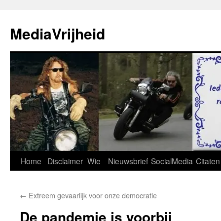
Ga
naar
MediaVrijheid
de
inhoud
Home
Disclaimer
Wie
Nieuwsbrief
SocialMedia
Citaten
←
Extreem gevaarlijk voor onze democratie
De pandemie is voorbij